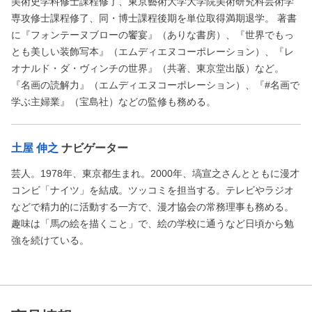
美術史学科修士課程修了、東京藝術大学大学院美術研究科芸術学
専攻修士課程修了、同・博士課程後期を単位取得満期退学。 著書
に『フォンテーヌブローの饗宴』（ありな書房）、『世界でもっ
とも美しい装飾写本』（エムディエヌコーポレーション）、『レ
オナルド・ダ・ヴィンチの世界』（共著、東京堂出版）など。
『名画の読解力』（エムディエヌコーポレーション）、『#名画で
学ぶ主婦業』（宝島社）などの監修も務める。
土屋 伸之
ナビゲーター
芸人。1978年、東京都生まれ。2000年、塙宣之さんとともに漫才
コンビ「ナイツ」を結成。ツッコミを担当する。テレビやラジオ
などで精力的に活動する一方で、漫才協会の常務理事も務める。
趣味は「馬の絵を描くこと」で、絵の学校に通うなど日頃から勉
強を続けている。