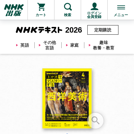
ログイン
カート
検索
メニュー
会員登録
2026
定期購読
その他
趣味
英語
家庭
言語
教養・教育
お支払いに進む
他にも商品を買う