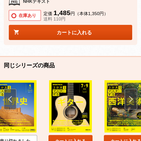
NHKテキスト
1,485
定価
円（本体1,350円）
在庫あり
送料 110円
カートに入れる
同じシリーズの商品
売り切れました
カートに入れる
カートに入れ