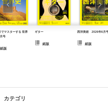
月でマスターする 世界
ギター
西洋美術 2026年6月
4月号
紙版
紙版
紙版
カテゴリ