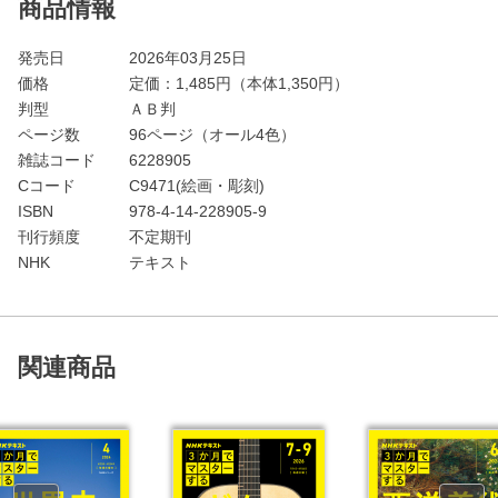
商品情報
発売日
2026年03月25日
価格
定価：
1,485
円（本体1,350円）
判型
ＡＢ判
ページ数
96ページ（オール4色）
雑誌コード
6228905
Cコード
C9471(絵画・彫刻)
ISBN
978-4-14-228905-9
刊行頻度
不定期刊
NHK
テキスト
関連商品