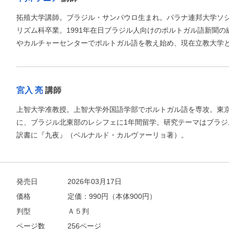
拓殖大学講師。ブラジル・サンパウロ生まれ。パラナ連邦大学ソ
リズム科卒業。1991年在日ブラジル人向けのポルトガル語新聞の
やカルチャーセンターでポルトガル語を教え始め、現在立教大学
宮入 亮
講師
上智大学准教授。上智大学外国語学部でポルトガル語を専攻。東京
に、ブラジル北東部のレシフェに1年間留学。研究テーマはブラジ
訳書に『九夜』（ベルナルド・カルヴァーリョ著）。
発売日
2026年03月17日
価格
定価：
990
円（本体900円）
判型
Ａ５判
ページ数
256ページ