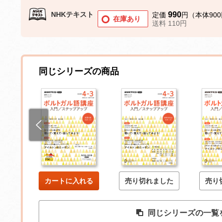
NHKテキスト
990
定価
円（本体90
在庫あり
送料 110円
同じシリーズの商品
した
カートに入れる
売り切れました
売り
同じシリーズの一覧