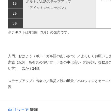
ポルトガル語ステップアップ
1月
「アイルトンのニッポン」
2月
3月
※テキストは年1回（3月）の発売です。
入門）おはよう（ポルトガル語のあいさつ）／よろしくお願いし
家族（冠詞、所有詞の使い方）／あの車は高い（指示詞、複数形
い方） ほか全24課
ステップアップ）出会い／防災／秋の風景／ハロウィンとカーニバ
課
中川 ソニア
講師