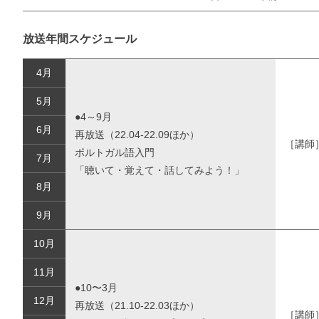
放送年間スケジュール
4月
5月
●4～9月
6月
再放送（22.04-22.09ほか）
［講師
お支払いに進む
ポルトガル語入門
7月
「聴いて・覚えて・話してみよう！」
他にも商品を買う
8月
9月
10月
11月
●10〜3月
12月
再放送（21.10-22.03ほか）
［講師