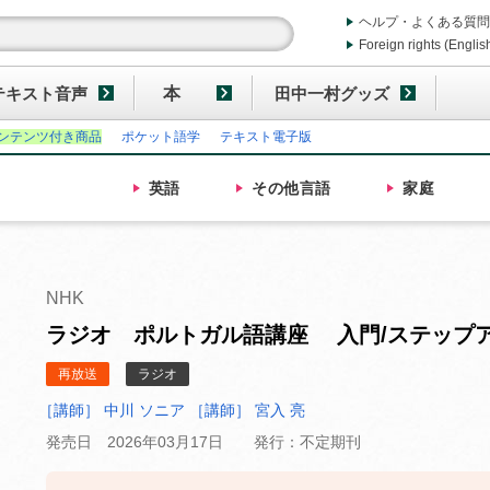
ヘルプ・よくある質問
Foreign rights (Englis
テキスト音声
本
田中一村グッズ
ンテンツ付き商品
ポケット語学
テキスト電子版
英語
その他
言語
家庭
NHK
ラジオ ポルトガル語講座 入門/ステップア
再放送
ラジオ
［講師］ 中川 ソニア
［講師］ 宮入 亮
発売日 2026年03月17日
発行：不定期刊