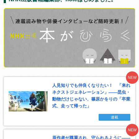
NEW
人見知りでも仲良くなりたい！ 「来れ
ネクストジェネレーション」――昆虫・
動物だけじゃない、篠原かをりの「卒業
式、走って帰った」
連載
NEW
原作者が尊重され、守られるように――