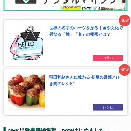
NEW
世界の名字のルーツを探る｜国や文化で
異なる「姓」「名」の秘密とは？
コラム
NEW
飛田和緒さんに教わる 初夏の野菜とひ
き肉のレシピ
レシピ
NHK出版書籍編集部、noteはじめました。