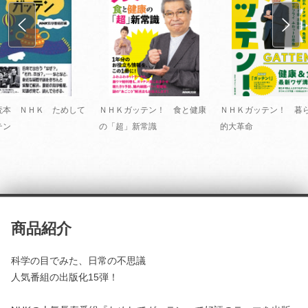
読本 ＮＨＫ ためして
ＮＨＫガッテン！ 食と健康
ＮＨＫガッテン！ 暮
テン
の「超」新常識
的大革命
商品紹介
科学の目でみた、日常の不思議
人気番組の出版化15弾！