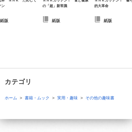
読本 ＮＨＫ ためして
ＮＨＫガッテン！ 食と健康
ＮＨＫガッテン！ 暮
テン
の「超」新常識
的大革命
紙版
紙版
紙版
カテゴリ
ホーム
書籍・ムック
実用・趣味
その他の趣味書