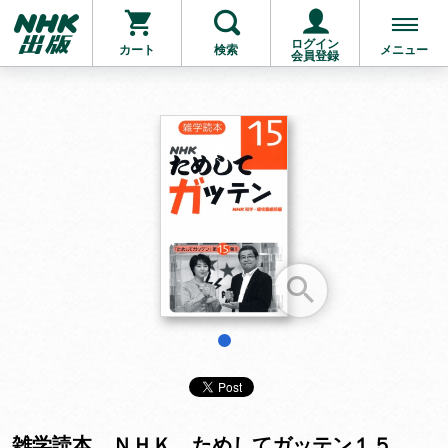
ログイン
カート
検索
メニュー
会員登録
お支払いに進む
他にも商品を買う
1
雑学読本 ＮＨＫ ためしてガッテン１５