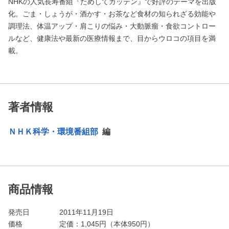
NHKの人気長寿番組『ためしてガッテン』で好評のテーマを出版
化。ごま・しょうが・酒かす・お茶など食材の知られざる効能や
調理法、体温アップ・肩こりの悩み・大動脈瘤・食欲コントロー
ルなど、健康法や最新の医療情報まで、目からウロコの項目を満
載。
著者情報
ＮＨＫ科学・環境番組部
編
商品情報
発売日
2011年11月19日
価格
定価：
1,045
円（本体950円）