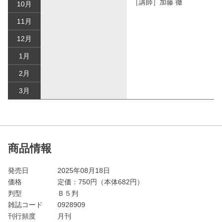
［講師］加藤 徹
10月
11月
12月
1月
2月
3月
商品情報
発売日
2025年08月18日
価格
定価：
750
円（本体682円）
判型
Ｂ５判
雑誌コード
0928909
刊行頻度
月刊