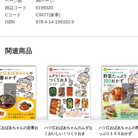
ページ数
96ページ
雑誌コード
6199320
Cコード
C9477(家事)
ISBN
978-4-14-199320-9
関連商品
江おばあちゃんの定番お
ハツ江おばあちゃんのムダな
ハツ江おばあちゃんの
くおいしい！つくりおき
っぷり１００おかず