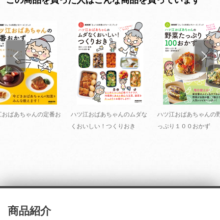
江おばあちゃんの定番お
ハツ江おばあちゃんのムダな
ハツ江おばあちゃんの
くおいしい！つくりおき
っぷり１００おかず
商品紹介