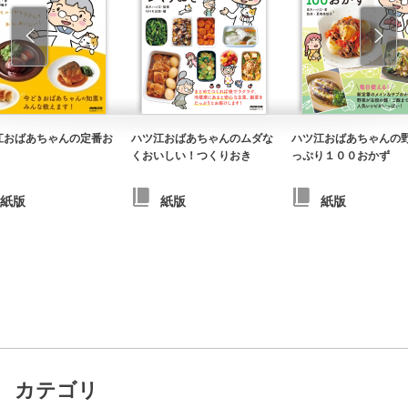
江おばあちゃんの定番お
ハツ江おばあちゃんのムダな
ハツ江おばあちゃんの
くおいしい！つくりおき
っぷり１００おかず
紙版
紙版
紙版
カテゴリ