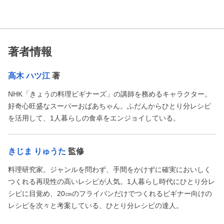
著者情報
高木 ハツ江
著
NHK「きょうの料理ビギナーズ」の講師を務めるキャラクター。
好奇心旺盛なスーパーおばあちゃん。ふだんからひとり分レシピ
を活用して、1人暮らしの食卓をエンジョイしている。
きじま りゅうた
監修
料理研究家。ジャンルを問わず、手間をかけずに確実においしく
つくれる再現性の高いレシピが人気。1人暮らし時代にひとり分レ
シピに目覚め、20㎝のフライパンだけでつくれるビギナー向けの
レシピを次々と考案している、ひとり分レシピの達人。