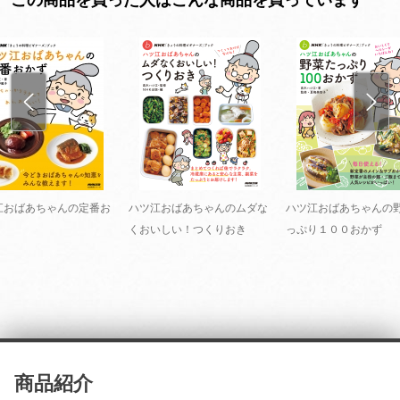
江おばあちゃんの定番お
ハツ江おばあちゃんのムダな
ハツ江おばあちゃんの
くおいしい！つくりおき
っぷり１００おかず
商品紹介