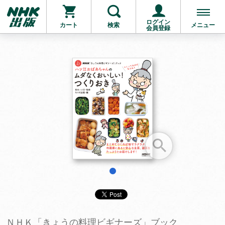
ログイン
カート
検索
メニュー
会員登録
お支払いに進む
他にも商品を買う
1
ＮＨＫ「きょうの料理ビギナーズ」ブック