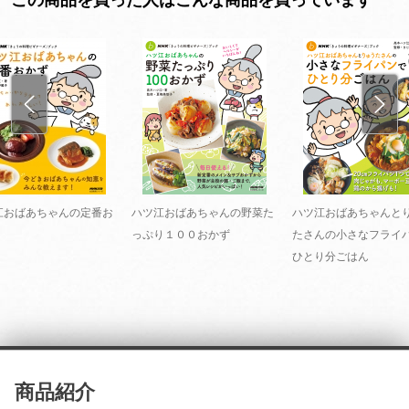
江おばあちゃんの定番お
ハツ江おばあちゃんの野菜た
ハツ江おばあちゃんと
っぷり１００おかず
たさんの小さなフライ
ひとり分ごはん
商品紹介