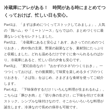
冷蔵庫にアレがある！ 時間がある時にまとめてつ
くっておけば、忙しい日も安心。
Part1は、「まずは多めにつくってストックしてみましょ」。人気
の「鶏ハム」や「ミートソース」ならではの、まとめづくりに最
適なレシピをセレクトしました。
Part2は、「冷蔵庫にあると安心よ！あす、あさってのためのつく
りおき」。肉や魚の主菜、野菜の副菜などを、素材別にたっぷり
と収載しました。どれも温めるだけですぐに食べられるものばか
り。冷蔵庫にあると、忙しい日の夕食も安心です。
Part3は、「変幻自在なの！〝おかずのタネ″のつくりおき」。一
つつくっておけば、その後展開して味変を楽しめるタイプのつく
りおきを、「さば缶」をはじめ、さまざまな食材を使ってご紹介
します。
Part.4は、「下味保存するだけ！いろんな料理が生まれるわよ」。
こちらは「豚ひき肉」と「切り身の生ざけ」に下味を付けて冷凍
ストック。シンプルな味付けなので、そこからいろいろな料理が
誕生します。冷凍なので長めの保存も可能です。