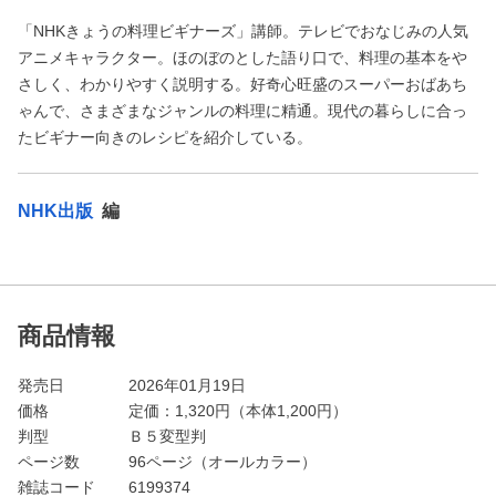
「NHKきょうの料理ビギナーズ」講師。テレビでおなじみの人気
アニメキャラクター。ほのぼのとした語り口で、料理の基本をや
さしく、わかりやすく説明する。好奇心旺盛のスーパーおばあち
ゃんで、さまざまなジャンルの料理に精通。現代の暮らしに合っ
たビギナー向きのレシピを紹介している。
NHK出版
編
商品情報
発売日
2026年01月19日
価格
定価：
1,320
円（本体1,200円）
判型
Ｂ５変型判
ページ数
96ページ（オールカラー）
雑誌コード
6199374