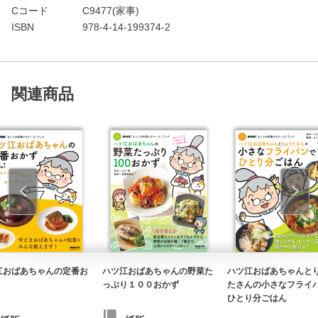
Cコード
C9477(家事)
ISBN
978-4-14-199374-2
関連商品
江おばあちゃんの定番お
ハツ江おばあちゃんの野菜た
ハツ江おばあちゃんと
っぷり１００おかず
たさんの小さなフライ
ひとり分ごはん