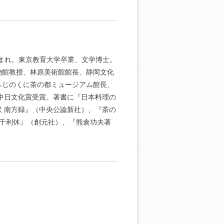
生まれ。東京教育大学卒業、文学博士。
物館教授、林原美術館館長、静岡文化
ふじのくに茶の都ミュージアム館長、
中日文化賞受賞。著書に『日本料理の
 南方録』（中央公論新社）、『茶の
 千利休』（創元社）、『熊倉功夫著