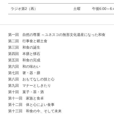
ラジオ第2（再）
土曜
午後6:00～6:
第一回 自然の尊重 ～ユネスコの無形文化遺産になった和食
第二回 行事食と郷土食
第三回 和食の誕生
お支払いに進む
第四回 本膳と懐石
第五回 和食の完成
他にも商品を買う
第六回 和の味わい
第七回 箸・器・膳
第八回 おもてなしの技と心
第九回 マナーとしきたり
第十回 菓子・茶・酒
第十一回 家族と食卓
第十二回 体と心によい食事
第十三回 和食の今、そして未来