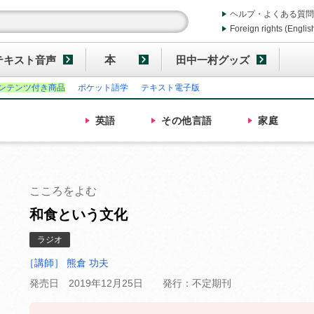
ヘルプ・よくある質問
Foreign rights (Englis
テキスト音声
本
田中一村グッズ
ンテンツ付き商品
ポケット語学
テキスト電子版
英語
その他
言語
家庭
こころをよむ
和食という文化
ラジオ
［講師］ 熊倉 功夫
発売日 2019年12月25日
発行：不定期刊