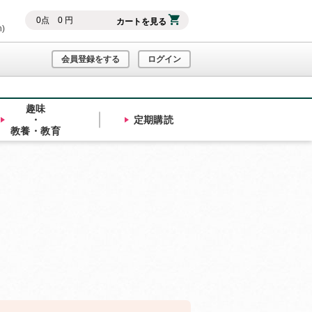
0
点
0
円
カートを見る
h)
会員登録をする
ログイン
趣味
・
定期購読
教養・教育