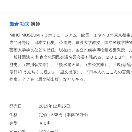
熊倉 功夫
講師
MIHO MUSEUM（ミホミュージアム）館長 １９４３年東京都
専門分野は、日本文化史、茶道史。筑波大学教授、国立民族学博
芸術大学学長などを歴任。現在は、国立民族学博物館名誉教授、
一般社団法人 和食文化国民会議名誉会長も務める。２０１３年、
歴史』（吉川弘文館）、『後水尾天皇』（中公文庫）、『現代語訳
湯日和 うんちくに遊ぶ』（里文出版）、『日本人のこころの言葉
作集』全７巻（思文閣出版）などがある。
発売日
2019年12月25日
価格
定価：
838
円（本体762円）
判型
Ａ５判
ページ数
192ページ