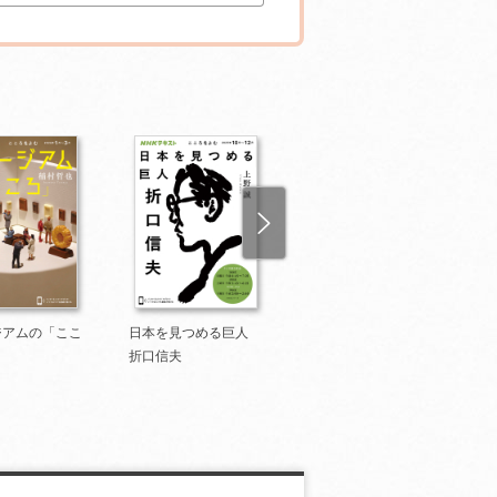
ジアムの「ここ
日本を見つめる巨人
実況ってなんだ！？
折口信夫