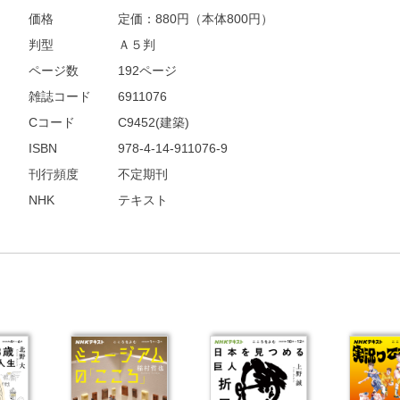
価格
定価：
880
円（本体800円）
判型
Ａ５判
ページ数
192ページ
雑誌コード
6911076
Cコード
C9452(建築)
ISBN
978-4-14-911076-9
刊行頻度
不定期刊
NHK
テキスト