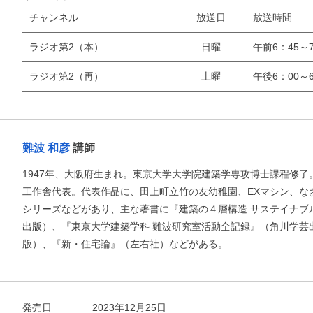
チャンネル
放送日
放送時間
ラジオ第2（本）
日曜
午前6：45～7
ラジオ第2（再）
土曜
午後6：00～6
お支払いに進む
他にも商品を買う
難波 和彦
講師
1947年、大阪府生まれ。東京大学大学院建築学専攻博士課程修
工作舎代表。代表作品に、田上町立竹の友幼稚園、EXマシン、な
シリーズなどがあり、主な著書に『建築の４層構造 サステイナブル
出版）、『東京大学建築学科 難波研究室活動全記録』（角川学芸
版）、『新・住宅論』（左右社）などがある。
発売日
2023年12月25日