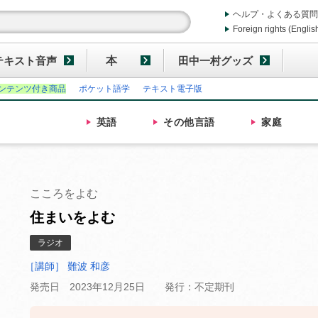
ヘルプ・よくある質問
Foreign rights (Englis
テキスト音声
本
田中一村グッズ
ンテンツ付き商品
ポケット語学
テキスト電子版
英語
その他
言語
家庭
こころをよむ
住まいをよむ
ラジオ
［講師］ 難波 和彦
発売日 2023年12月25日
発行：不定期刊