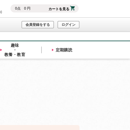
0
点
0
円
カートを見る
h)
会員登録をする
ログイン
趣味
・
定期購読
教養・教育