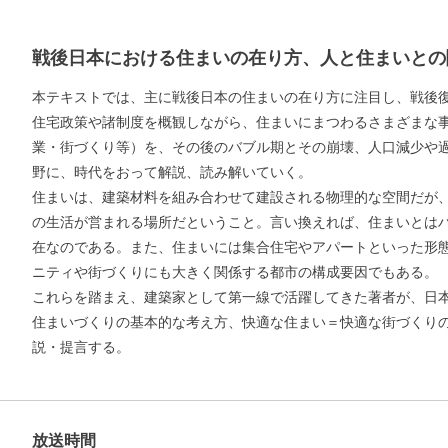
戦後日本における住まいの在り方、人と住まいとの
本テキストでは、主に戦後日本の住まいの在り方に注目し、戦後
住宅政策や諸制度を概観しながら、住まいにまつわるさまざまな
業・街づくり等）を、その後のバブル期とその崩壊、人口減少や
野に、時代をおって解説、読み解いていく。
住まいは、建築材料を組み合わせて建設される物理的な空間だが
の生活が営まれる場所だということ。言い換えれば、住まいとは
在なのである。また、住まいには集合住宅やアパートといった形
ニティや街づくりにも大きく関係する都市の構成要因でもある。
これらを踏まえ、建築家として第一線で活躍してきた著者が、日
住まいづくりの基本的な考え方、快適な住まい＝快適な街づくり
説・提言する。
放送時間