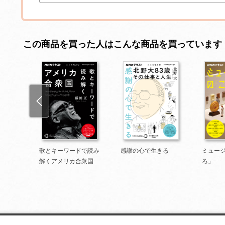
この商品を買った人はこんな商品を買っています
食”術
歌とキーワードで読み
感謝の心で生きる
ミュー
世界で
解くアメリカ合衆国
ろ」