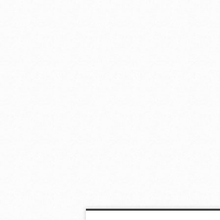
ドイツ文学における哀
「お笑い」のチカラ
健康長寿の“賢
しみの女たち
冒険病理学者、
健診する