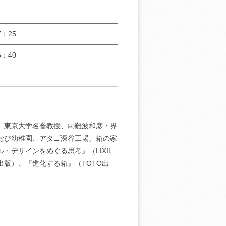
：25
：40
了。東京大学名誉教授、㈱難波和彦・界
おび幼稚園、アタゴ深谷工場、箱の家
・デザインをめぐる思考』（LIXIL
出版）、『進化する箱』（TOTO出