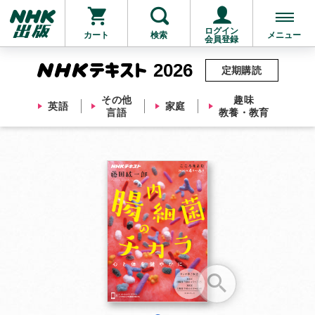
ログイン
カート
検索
メニュー
会員登録
2026
定期購読
その他
趣味
英語
家庭
言語
教養・教育
お支払いに進む
他にも商品を買う