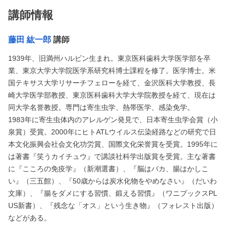
講師情報
藤田 紘一郎
講師
1939年、旧満州ハルビン生まれ。東京医科歯科大学医学部を卒
業、東京大学大学院医学系研究科博士課程を修了。医学博士。米
国テキサス大学リサーチフェローを経て、金沢医科大学教授、長
崎大学医学部教授、東京医科歯科大学大学院教授を経て、現在は
同大学名誉教授。専門は寄生虫学、熱帯医学、感染免学。
1983年に寄生虫体内のアレルゲン発見で、日本寄生虫学会賞（小
泉賞）受賞。2000年にヒトATLウイルス伝染経路などの研究で日
本文化振興会社会文化功労賞、国際文化栄誉賞を受賞。1995年に
は著書『笑うカイチュウ』で講談社科学出版賞を受賞。主な著書
に『こころの免疫学』（新潮選書）、『脳はバカ、腸はかしこ
い』（三五館）、『50歳からは炭水化物をやめなさい』（だいわ
文庫）、『腸をダメにする習慣、鍛える習慣』（ワニブックスPL
US新書）、『残念な「オス」という生き物』（フォレスト出版）
などがある。