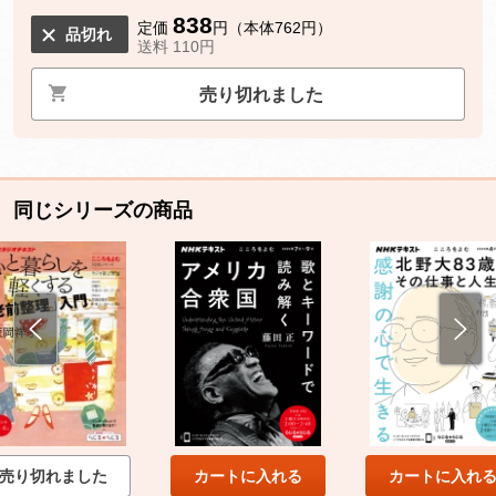
838
定価
円（本体762円）
品切れ
送料 110円
売り切れました
同じシリーズの商品
売り切れました
カートに入れる
カートに入れ