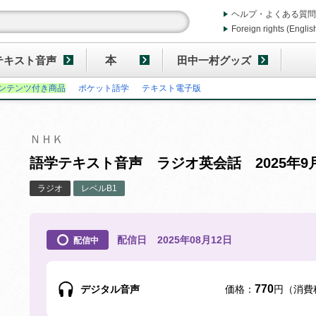
ヘルプ・よくある質問
Foreign rights (Englis
テキスト音声
本
田中一村グッズ
ンテンツ付き商品
ポケット語学
テキスト電子版
ＮＨＫ
語学テキスト音声 ラジオ英会話 2025年9
ラジオ
レベルB1
配信日
2025年08月12日
配信中
770
デジタル音声
価格：
円（消費