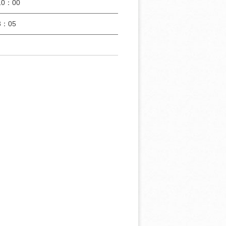
0：00
：05