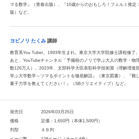
マる数学』（青春出版）、『10歳からのおもしろ！フェルミ推定
版）など。
ヨビノリ たくみ
講師
教育系You Tuber。1993年生まれ。東京大学大学院修士課程修
あと、YouTubeチャンネル「予備校のノリで学ぶ大人の数学・物理
数126万人）。2023年、文部科学大臣表彰科学技術賞（理解増
学ぶ大学数学～ツマるポイントを徹底解説』（東京図書）、『難
量子力学を教えてください！』（SBクリエイティブ）など。
発売日
2026年03月25日
価格
定価：
1,650
円（本体1,500円）
判型
ＡＢ判
ページ数
128ページ（オール4色）