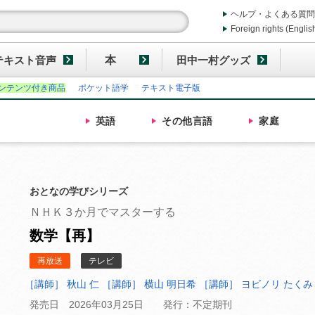
ヘルプ・よくある質問
Foreign rights (Englis
テキスト音声
本
田中一村グッズ
ンテンツ付き商品
ポケット語学
テキスト電子版
英語
その他
言語
家庭
おとなの学びシリーズ
ＮＨＫ３か月でマスターする
数学【再】
再放送
テレビ
［講師］ 秋山 仁
［講師］ 横山 明日希
［講師］ ヨビノリ たくみ
発売日 2026年03月25日
発行：不定期刊