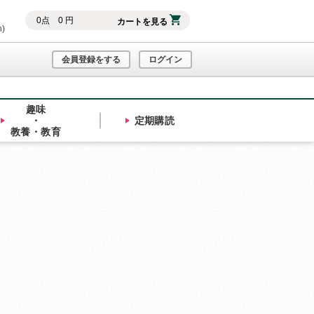
0
点
0
円
カートを見る
h)
会員登録をする
ログイン
趣味
・
定期購読
教養・教育