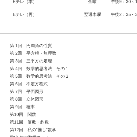
Eテレ（本）
金曜
午後9：30～1
Eテレ（再）
翌週木曜
午後2：35～3
第 1回 円周角の性質
第 2回 平方根・無理数
第 3回 三平方の定理
第 4回 数学的思考法 その１
第 5回 数学的思考法 その２
第 6回 不定方程式
第 7回 平面図形
第 8回 立体図形
第 9回 確率
第10回 関数
第11回 倍数・約数
お支払いに進む
第12回 私の”推し”数学