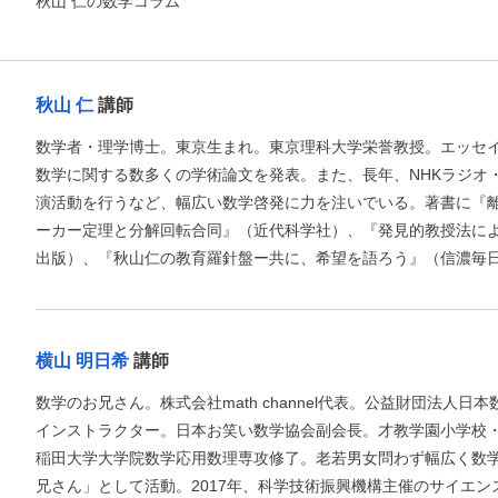
秋山 仁の数学コラム
他にも商品を買う
秋山 仁
講師
数学者・理学博士。東京生まれ。東京理科大学栄誉教授。エッセ
数学に関する数多くの学術論文を発表。また、長年、NHKラジオ
演活動を行うなど、幅広い数学啓発に力を注いでいる。著書に『
ーカー定理と分解回転合同』（近代科学社）、『発見的教授法によ
出版）、『秋山仁の教育羅針盤ー共に、希望を語ろう』（信濃毎
横山 明日希
講師
数学のお兄さん。株式会社math channel代表。公益財団法人
インストラクター。日本お笑い数学協会副会長。才教学園小学校・
稲田大学大学院数学応用数理専攻修了。老若男女問わず幅広く数
兄さん」として活動。2017年、科学技術振興機構主催のサイエ