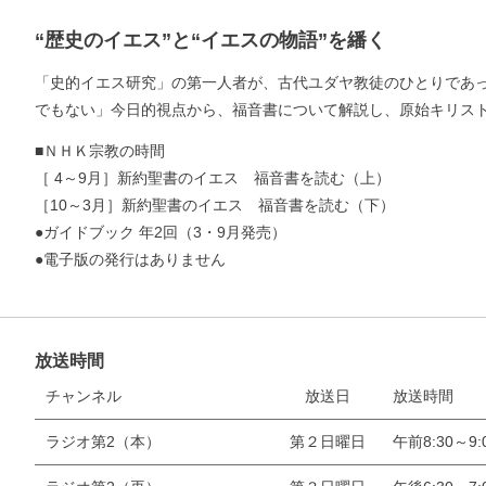
“歴史のイエス”と“イエスの物語”を繙く
「史的イエス研究」の第一人者が、古代ユダヤ教徒のひとりであ
でもない」今日的視点から、福音書について解説し、原始キリス
■ＮＨＫ宗教の時間
［ 4～9月］新約聖書のイエス 福音書を読む（上）
［10～3月］新約聖書のイエス 福音書を読む（下）
お支払いに進む
●ガイドブック 年2回（3・9月発売）
●電子版の発行はありません
他にも商品を買う
放送時間
チャンネル
放送日
放送時間
ラジオ第2（本）
第２日曜日
午前8:30～9: