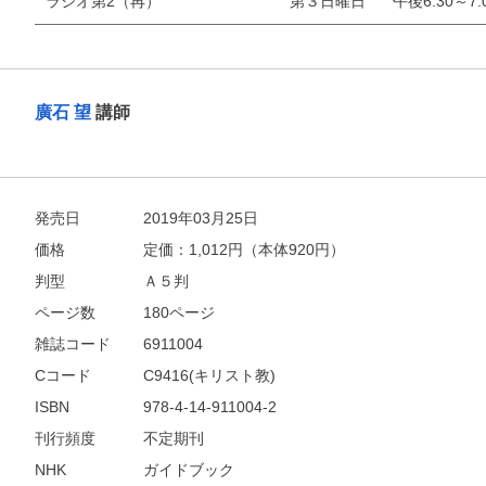
ラジオ第2（再）
第３日曜日
午後6:30～7:
廣石 望
講師
発売日
2019年03月25日
価格
定価：
1,012
円（本体920円）
判型
Ａ５判
ページ数
180ページ
雑誌コード
6911004
Cコード
C9416(キリスト教)
ISBN
978-4-14-911004-2
刊行頻度
不定期刊
NHK
ガイドブック