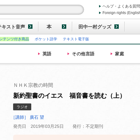
ヘルプ・よくある質問
Foreign rights (Englis
テキスト音声
本
田中一村グッズ
ンテンツ付き商品
ポケット語学
テキスト電子版
英語
その他
言語
家庭
ＮＨＫ宗教の時間
新約聖書のイエス 福音書を読む（上）
ラジオ
［講師］ 廣石 望
発売日 2019年03月25日
発行：不定期刊