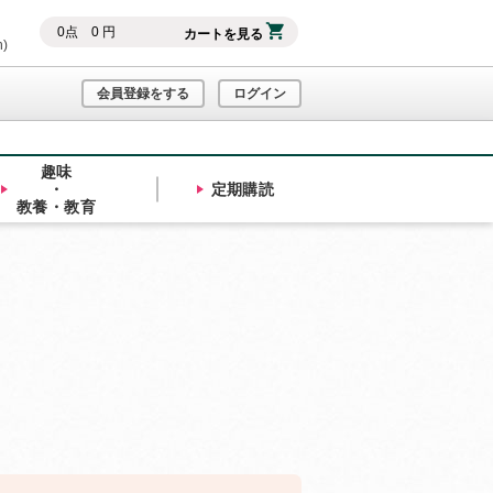
0
点
0
円
カートを見る
h)
会員登録をする
ログイン
趣味
・
定期購読
教養・教育