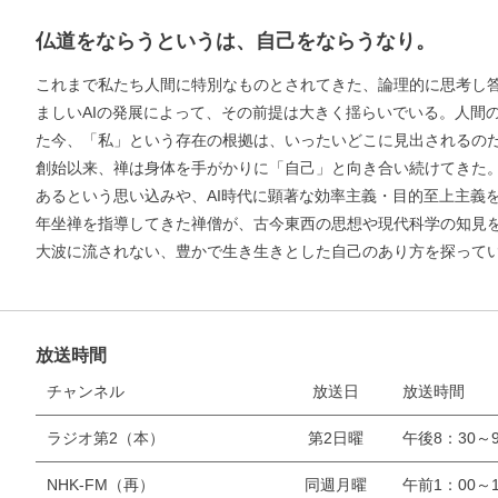
仏道をならうというは、自己をならうなり。
これまで私たち人間に特別なものとされてきた、論理的に思考し
ましいAIの発展によって、その前提は大きく揺らいでいる。人間
た今、「私」という存在の根拠は、いったいどこに見出されるの
創始以来、禅は身体を手がかりに「自己」と向き合い続けてきた
あるという思い込みや、AI時代に顕著な効率主義・目的至上主義
年坐禅を指導してきた禅僧が、古今東西の思想や現代科学の知見
大波に流されない、豊かで生き生きとした自己のあり方を探って
お支払いに進む
放送時間
他にも商品を買う
チャンネル
放送日
放送時間
ラジオ第2（本）
第2日曜
午後8：30～9
NHK-FM（再）
同週月曜
午前1：00～1