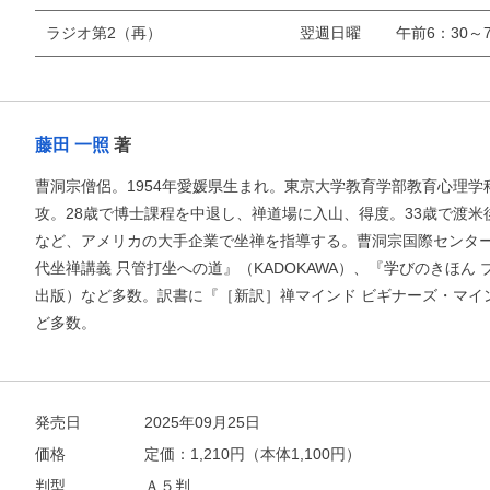
ラジオ第2（再）
翌週日曜
午前6：30～7
藤田 一照
著
曹洞宗僧侶。1954年愛媛県生まれ。東京大学教育学部教育心理
攻。28歳で博士課程を中退し、禅道場に入山、得度。33歳で渡
など、アメリカの大手企業で坐禅を指導する。曹洞宗国際センター所
代坐禅講義 只管打坐への道』（KADOKAWA）、『学びのきほん
出版）など多数。訳書に『［新訳］禅マインド ビギナーズ・マイ
ど多数。
発売日
2025年09月25日
価格
定価：
1,210
円（本体1,100円）
判型
Ａ５判