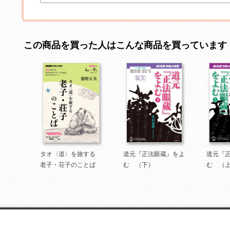
この商品を買った人はこんな商品を買っています
タオ〈道〉を旅する
道元『正法眼蔵』をよ
道元『
老子・荘子のことば
む （下）
む （