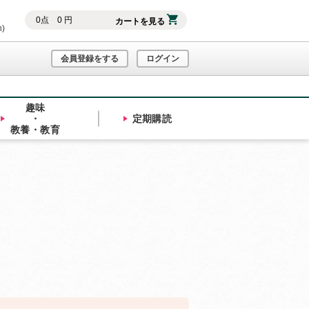
0
点
0
円
カートを見る
h)
会員登録をする
ログイン
趣味
・
定期購読
教養・教育