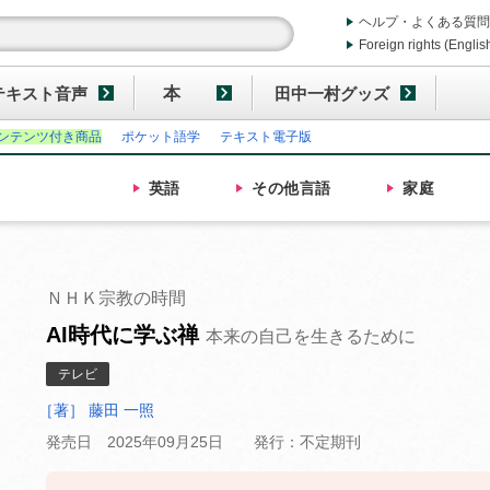
ヘルプ・よくある質問
Foreign rights (Englis
テキスト音声
本
田中一村グッズ
ンテンツ付き商品
ポケット語学
テキスト電子版
英語
その他
言語
家庭
ＮＨＫ宗教の時間
AI時代に学ぶ禅
本来の自己を生きるために
テレビ
［著］ 藤田 一照
発売日 2025年09月25日
発行：不定期刊