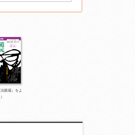
正法眼蔵』をよ
上）