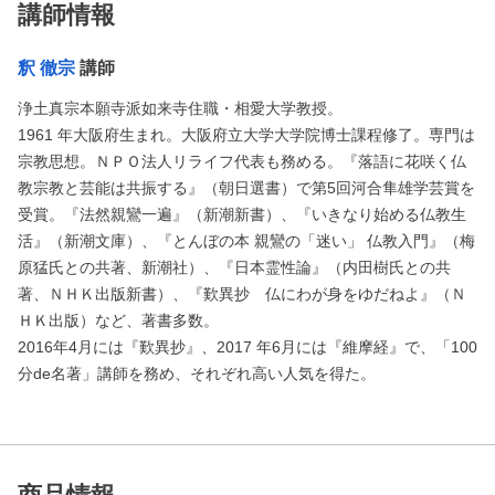
講師情報
釈 徹宗
講師
浄土真宗本願寺派如来寺住職・相愛大学教授。
1961 年大阪府生まれ。大阪府立大学大学院博士課程修了。専門は
宗教思想。ＮＰＯ法人リライフ代表も務める。『落語に花咲く仏
教宗教と芸能は共振する』（朝日選書）で第5回河合隼雄学芸賞を
受賞。『法然親鸞一遍』（新潮新書）、『いきなり始める仏教生
活』（新潮文庫）、『とんぼの本 親鸞の「迷い」 仏教入門』（梅
原猛氏との共著、新潮社）、『日本霊性論』（内田樹氏との共
著、ＮＨＫ出版新書）、『歎異抄 仏にわが身をゆだねよ』（Ｎ
ＨＫ出版）など、著書多数。
2016年4月には『歎異抄』、2017 年6月には『維摩経』で、「100
分de名著」講師を務め、それぞれ高い人気を得た。