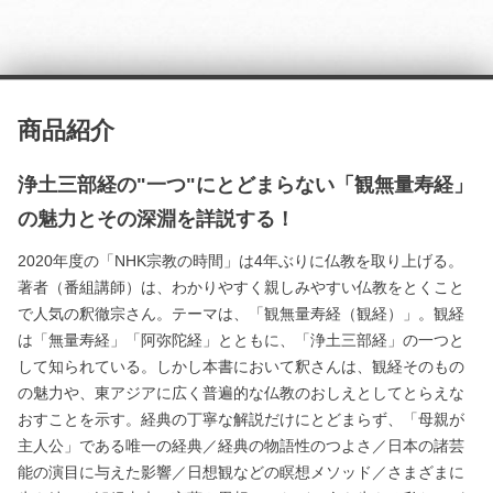
商品紹介
浄土三部経の"一つ"にとどまらない「観無量寿経」
の魅力とその深淵を詳説する！
2020年度の「NHK宗教の時間」は4年ぶりに仏教を取り上げる。
著者（番組講師）は、わかりやすく親しみやすい仏教をとくこと
で人気の釈徹宗さん。テーマは、「観無量寿経（観経）」。観経
は「無量寿経」「阿弥陀経」とともに、「浄土三部経」の一つと
して知られている。しかし本書において釈さんは、観経そのもの
の魅力や、東アジアに広く普遍的な仏教のおしえとしてとらえな
おすことを示す。経典の丁寧な解説だけにとどまらず、「母親が
主人公」である唯一の経典／経典の物語性のつよさ／日本の諸芸
能の演目に与えた影響／日想観などの瞑想メソッド／さまざまに