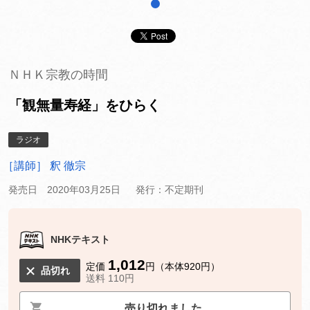
1
ＮＨＫ宗教の時間
「観無量寿経」をひらく
ラジオ
［講師］ 釈 徹宗
発売日 2020年03月25日
発行：不定期刊
NHKテキスト
1,012
定価
円（本体920円）
品切れ
送料 110円
売り切れました