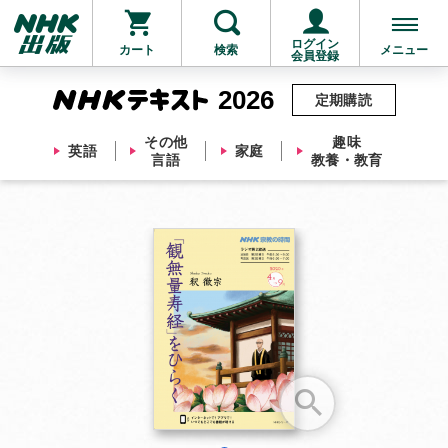
ログイン
カート
検索
メニュー
会員登録
2026
定期購読
その他
趣味
英語
家庭
言語
教養・教育
お支払いに進む
他にも商品を買う