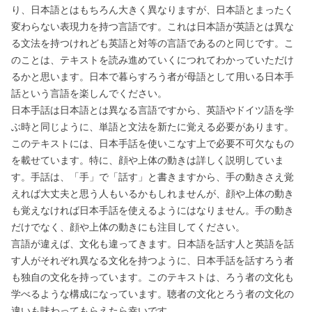
り、日本語とはもちろん大きく異なりますが、日本語とまったく
変わらない表現力を持つ言語です。これは日本語が英語とは異な
る文法を持つけれども英語と対等の言語であるのと同じです。こ
のことは、テキストを読み進めていくにつれてわかっていただけ
るかと思います。日本で暮らすろう者が母語として用いる日本手
話という言語を楽しんでください。
日本手話は日本語とは異なる言語ですから、英語やドイツ語を学
ぶ時と同じように、単語と文法を新たに覚える必要があります。
このテキストには、日本手話を使いこなす上で必要不可欠なもの
を載せています。特に、顔や上体の動きは詳しく説明していま
す。手話は、「手」で「話す」と書きますから、手の動きさえ覚
えれば大丈夫と思う人もいるかもしれませんが、顔や上体の動き
も覚えなければ日本手話を使えるようにはなりません。手の動き
だけでなく、顔や上体の動きにも注目してください。
言語が違えば、文化も違ってきます。日本語を話す人と英語を話
す人がそれぞれ異なる文化を持つように、日本手話を話すろう者
も独自の文化を持っています。このテキストは、ろう者の文化も
学べるような構成になっています。聴者の文化とろう者の文化の
違いも味わってもらえたら幸いです。