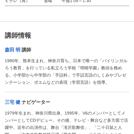
Ｅテレ（再）
金曜
午後1:05～1:30
講師情報
森田 明
講師
1980年、熊本生まれ、神奈川育ち。日本で唯一の「バイリンガル
ろう教育」を行っている私立ろう学校『明晴学園』教頭を務め
る。小学部から中学部の「手話科」で手話言語のしくみやプレゼ
ンテーション、ポエムなどの表現（学習言語）を指導。
三宅 健
ナビゲーター
1979年生まれ、神奈川県出身。1995年、V6のメンバーとしてメ
ンバーとしてCDデビュー。その後、テレビ・舞台など多方面で活
躍中。近年の出演作は、舞台「滝沢歌舞伎」、「二十日鼠と人