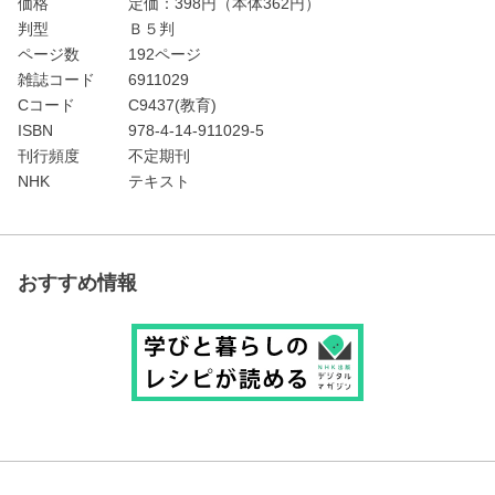
価格
定価：
398
円（本体362円）
判型
Ｂ５判
ページ数
192ページ
雑誌コード
6911029
Cコード
C9437(教育)
ISBN
978-4-14-911029-5
刊行頻度
不定期刊
NHK
テキスト
おすすめ情報