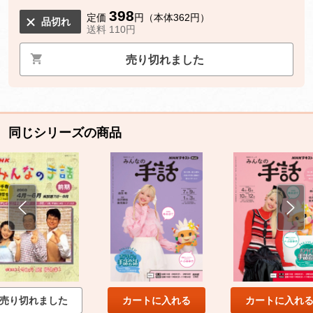
398
定価
円（本体362円）
品切れ
送料 110円
売り切れました
同じシリーズの商品
売り切れました
カートに入れる
カートに入れ