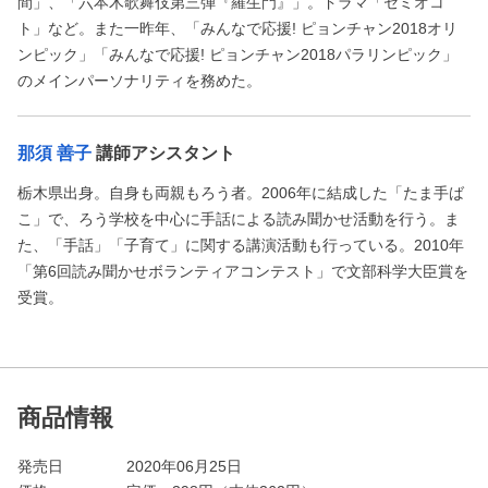
間」、「六本木歌舞伎第三弾『羅生門』」。ドラマ「セミオコ
ト」など。また一昨年、「みんなで応援! ピョンチャン2018オリ
ンピック」「みんなで応援! ピョンチャン2018パラリンピック」
のメインパーソナリティを務めた。
那須 善子
講師アシスタント
栃木県出身。自身も両親もろう者。2006年に結成した「たま手ば
こ」で、ろう学校を中心に手話による読み聞かせ活動を行う。ま
た、「手話」「子育て」に関する講演活動も行っている。2010年
「第6回読み聞かせボランティアコンテスト」で文部科学大臣賞を
受賞。
商品情報
発売日
2020年06月25日