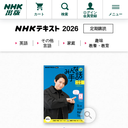
ログイン
カート
検索
メニュー
会員登録
2026
定期購読
その他
趣味
英語
家庭
言語
教養・教育
お支払いに進む
他にも商品を買う