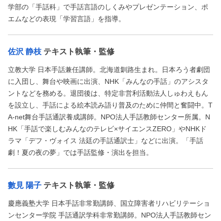
学部の「手話科」で手話言語のしくみやプレゼンテーション、ポ
エムなどの表現「学習言語」を指導。
佐沢 静枝
テキスト執筆・監修
立教大学 日本手話兼任講師。北海道釧路生まれ。日本ろう者劇団
に入団し、舞台や映画に出演、NHK「みんなの手話」のアシスタ
ントなどを務める。退団後は、特定非営利活動法人しゅわえもん
を設立し、手話による絵本読み語り普及のために仲間と奮闘中。T
A-net舞台手話通訳養成講師。NPO法人手話教師センター所属。N
HK「手話で楽しむみんなのテレビ×サイエンスZERO」やNHKド
ラマ「デフ・ヴォイス 法廷の手話通訳士」などに出演。「手話
劇！夏の夜の夢」では手話監修・演出を担当。
數見 陽子
テキスト執筆・監修
慶應義塾大学 日本手話非常勤講師、国立障害者リハビリテーショ
ンセンター学院 手話通訳学科非常勤講師。NPO法人手話教師セン