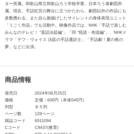
ター所属。和歌山県立和歌山ろう学校卒業。日本ろう者劇団所
属。現在、手話狂言の舞台に立つかたわら、劇団以外の作品にも
多数携わる。また自ら旗揚げしたサイレントの身体表現ユニット
「うごく作品」でも活動中。映像作品では、NHK「手話で楽しむ
みんなのテレビ！ “昔話法廷編”」「同 “怪談・奇談編”」、NHKド
ラマ「デフ・ヴォイス 法廷の手話通訳士」「手話劇！夏の夜の
夢」などに出演。
商品情報
発売日
2024年06月25日
価格
定価：
600
円（本体545円）
判型
Ｂ５判
ページ数
128ページ
雑誌コード
6911094
Cコード
C9437(教育)