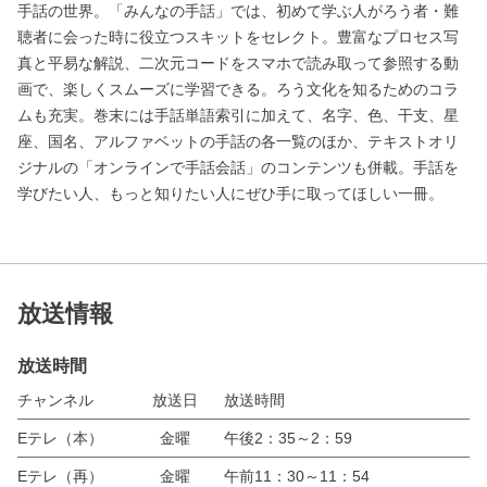
手話の世界。「みんなの手話」では、初めて学ぶ人がろう者・難
聴者に会った時に役立つスキットをセレクト。豊富なプロセス写
真と平易な解説、二次元コードをスマホで読み取って参照する動
画で、楽しくスムーズに学習できる。ろう文化を知るためのコラ
ムも充実。巻末には手話単語索引に加えて、名字、色、干支、星
座、国名、アルファベットの手話の各一覧のほか、テキストオリ
ジナルの「オンラインで手話会話」のコンテンツも併載。手話を
学びたい人、もっと知りたい人にぜひ手に取ってほしい一冊。
放送情報
放送時間
チャンネル
放送日
放送時間
Eテレ（本）
金曜
午後2：35～2：59
Eテレ（再）
金曜
午前11：30～11：54