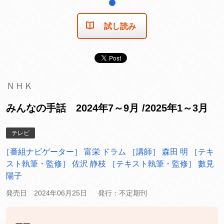
1
試し読み
ＮＨＫ
みんなの手話 2024年7～9月 /2025年1～3月
テレビ
［番組ナビゲーター］ 富栄 ドラム
［講師］ 森田 明
［テキ
スト執筆・監修］ 佐沢 静枝
［テキスト執筆・監修］ 數見
陽子
発売日 2024年06月25日
発行：不定期刊