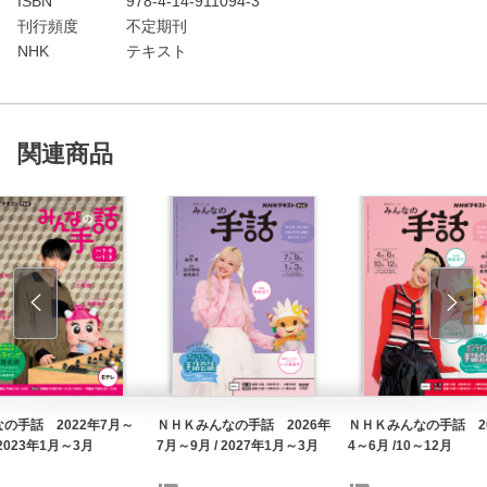
ISBN
978-4-14-911094-3
刊行頻度
不定期刊
NHK
テキスト
関連商品
の手話 2022年7月～
ＮＨＫみんなの手話 2026年
ＮＨＫみんなの手話 20
 2023年1月～3月
7月～9月 / 2027年1月～3月
4～6月 /10～12月