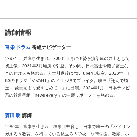
講師情報
富栄 ドラム
番組ナビゲーター
1992年、兵庫県生まれ。2008年3月に伊勢ヶ濱部屋の力士として
初土俵。2021年3月場所で引退。その間、日馬富士や照ノ富士な
どの付け人も務める。力士引退後はYouTuberに転身。2023年、T
BSのドラマ「VIVANT」のドラム役でブレイク。映画『翔んで埼
玉 ～琵琶湖より愛をこめて～』に出演。2024年1月、日本テレビ
系の報道番組「news every.」の中継リポーターを務める。
森田 明
講師
1980年、熊本県生まれ。神奈川県育ち。日本で唯一の「バイリン
ガルろう教育」を行っている私立ろう学校「明晴学園」教頭。小