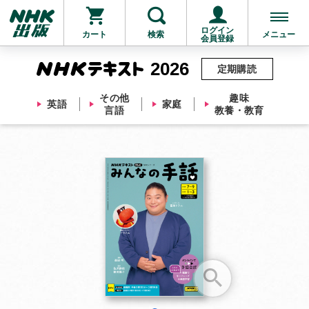
ログイン
カート
検索
メニュー
会員登録
2026
定期購読
その他
趣味
英語
家庭
言語
教養・教育
お支払いに進む
他にも商品を買う