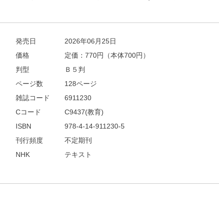
発売日
2026年06月25日
価格
定価：
770
円（本体700円）
判型
Ｂ５判
ページ数
128ページ
雑誌コード
6911230
Cコード
C9437(教育)
ISBN
978-4-14-911230-5
刊行頻度
不定期刊
NHK
テキスト