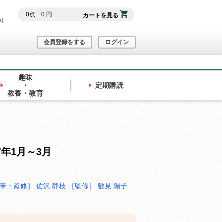
0
点
0
円
カートを見る
h)
会員登録をする
ログイン
趣味
・
定期購読
教養・教育
7年1月～3月
筆・監修］ 佐沢 静枝
［監修］ 數見 陽子