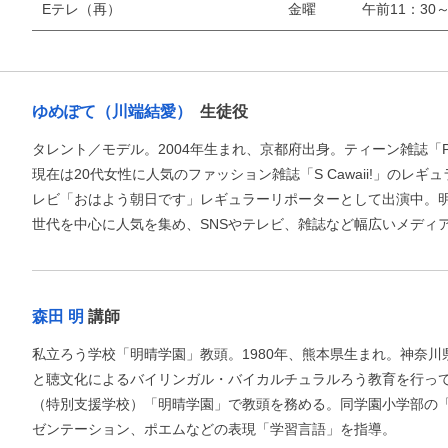
Eテレ（再）
金曜
午前11：30～
ゆめぽて（川端結愛）
生徒役
タレント／モデル。2004年生まれ、京都府出身。ティーン雑誌「P
現在は20代女性に人気のファッション雑誌「S Cawaii!」のレ
レビ「おはよう朝日です」レギュラーリポーターとして出演中。
世代を中心に人気を集め、SNSやテレビ、雑誌など幅広いメディ
お支払いに進む
森田 明
講師
私立ろう学校「明晴学園」教頭。1980年、熊本県生まれ。神奈
他にも商品を買う
と聴文化によるバイリンガル・バイカルチュラルろう教育を行っ
（特別支援学校）「明晴学園」で教頭を務める。同学園小学部の
ゼンテーション、ポエムなどの表現「学習言語」を指導。