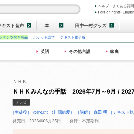
ヘルプ・よくある質問
Foreign rights (Englis
テキスト音声
本
田中一村グッズ
ンテンツ付き商品
ポケット語学
テキスト電子版
英語
その他
言語
家庭
ＮＨＫ
ＮＨＫみんなの手話 2026年7月～9月 / 202
テレビ
［生徒役］ ゆめぽて（川端結愛）
［講師］ 森田 明
［テキスト執
発売日 2026年06月25日
発行：不定期刊