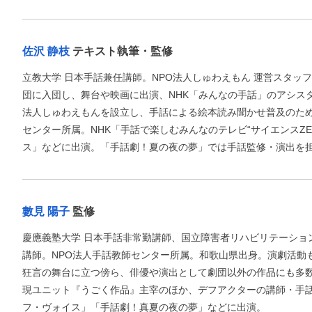
佐沢 静枝
テキスト執筆・監修
立教大学 日本手話兼任講師。NPO法人しゅわえもん 運営スタッ
団に入団し、舞台や映画に出演、NHK「みんなの手話」のアシス
法人しゅわえもんを設立し、手話による絵本読み聞かせ普及のため
センター所属。NHK「手話で楽しむみんなのテレビ“サイエンスZE
ス」などに出演。「手話劇！夏の夜の夢」では手話監修・演出を
數見 陽子
監修
慶應義塾大学 日本手話非常勤講師、国立障害者リハビリテーショ
講師。NPO法人手話教師センター所属。和歌山県出身。演劇活動
狂言の舞台に立つ傍ら、俳優や演出として劇団以外の作品にも多
現ユニット『うごく作品』主宰のほか、デフアクターの講師・手話
フ・ヴォイス」「手話劇！真夏の夜の夢」などに出演。