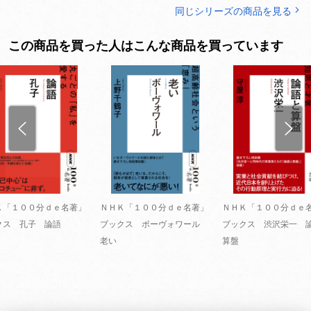
同じシリーズの商品を見る
この商品を買った人はこんな商品を買っています
Ｋ「１００分ｄｅ名著」
ＮＨＫ「１００分ｄｅ名著」
ＮＨＫ「１００分ｄｅ
クス 孔子 論語
ブックス ボーヴォワール
ブックス 渋沢栄一 
老い
算盤