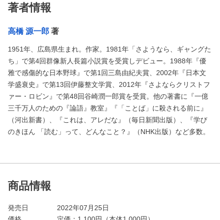
著者情報
高橋 源一郎
著
1951年、広島県生まれ。作家。1981年「さようなら、ギャングた
ち」で第4回群像新人長篇小説賞を受賞しデビュー。1988年『優
雅で感傷的な日本野球』で第1回三島由紀夫賞、2002年『日本文
学盛衰史』で第13回伊藤整文学賞、2012年『さよならクリストフ
ァー・ロビン』で第48回谷崎潤一郎賞を受賞。他の著書に『一億
三千万人のための『論語』教室』『「ことば」に殺される前に』
（河出新書）、『これは、アレだな』（毎日新聞出版）、『学び
のきほん 「読む」って、どんなこと？』（NHK出版）など多数。
商品情報
発売日
2022年07月25日
価格
定価：
1,100
円（本体1,000円）