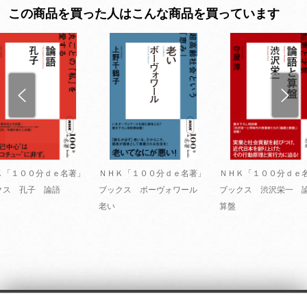
この商品を買った人はこんな商品を買っています
Ｋ「１００分ｄｅ名著」
ＮＨＫ「１００分ｄｅ名著」
ＮＨＫ「１００分ｄｅ
クス 孔子 論語
ブックス ボーヴォワール
ブックス 渋沢栄一 
老い
算盤