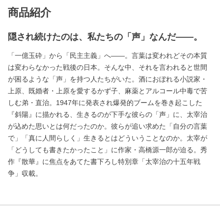
商品紹介
隠され続けたのは、私たちの「声」なんだ――。
「一億玉砕」から「民主主義」へ――。言葉は変われどその本質
は変わらなかった戦後の日本。そんな中、それを言われると世間
が困るような「声」を持つ人たちがいた。酒におぼれる小説家・
上原、既婚者・上原を愛するかず子、麻薬とアルコール中毒で苦
しむ弟・直治。1947年に発表され爆発的ブームを巻き起こした
『斜陽』に描かれる、生きるのが下手な彼らの「声」に、太宰治
が込めた思いとは何だったのか。彼らが追い求めた「自分の言葉
で」「真に人間らしく」生きるとはどういうことなのか。太宰が
「どうしても書きたかったこと」に作家・高橋源一郎が迫る。秀
作『散華』に焦点をあてた書下ろし特別章「太宰治の十五年戦
争」収載。