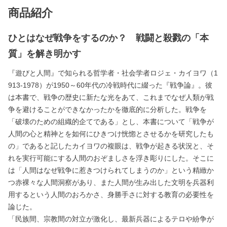
商品紹介
ひとはなぜ戦争をするのか？ 戦闘と殺戮の「本
質」を解き明かす
『遊びと人間』で知られる哲学者・社会学者ロジェ・カイヨワ（1
913-1978）が1950～60年代の冷戦時代に綴った『戦争論』。彼
は本書で、戦争の歴史に新たな光をあて、これまでなぜ人類が戦
争を避けることができなかったかを徹底的に分析した。戦争を
「破壊のための組織的企てである」とし、本書について「戦争が
人間の心と精神とを如何にひきつけ恍惚とさせるかを研究したも
の」であると記したカイヨワの複眼は、戦争が起きる状況と、そ
れを実行可能にする人間のおぞましさを浮き彫りにした。そこに
は「人間はなぜ戦争に惹きつけられてしまうのか」という精緻か
つ赤裸々な人間洞察があり、また人間が生み出した文明を兵器利
用するという人間のおろかさ、身勝手さに対する教育の必要性を
論じた。
「民族間、宗教間の対立が激化し、最新兵器によるテロや紛争が