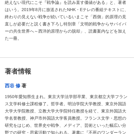
絶えない現代にこそ『戦争論』を読み直す価値がある」と、著者
はいう。2019年8月に放送されたNHK・Eテレの番組テキストに、
終わりの見えない戦争が続いているいまこそ「西側」的原理の見
直しが必要だと説く書き下ろし特別章「文明的戦争からサバイバ
ーの共生世界へ～西洋的原理からの脱却」、読書案内などを加え
た一冊。
著者情報
西谷 修
著
1950年愛知県生まれ。東京大学法学部卒業、東京都立大学フラン
ス文学科修士課程修了。哲学者。明治学院大学教授、東京外国語
大学大学院教授、立教大学大学院特任教授を経て、東京外国語大
学名誉教授、神戸市外国語大学客員教授。フランス文学・思想の
研究をはじめ、世界史や戦争、メディア、芸術といった幅広い分
野での研究・思索活動で知られる。著書に『不死のワンダーラン