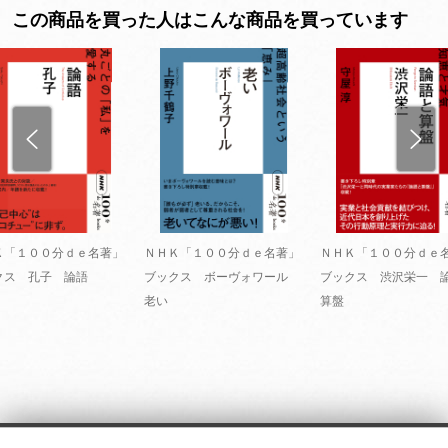
この商品を買った人はこんな商品を買っています
Ｋ「１００分ｄｅ名著」
ＮＨＫ「１００分ｄｅ名著」
ＮＨＫ「１００分ｄｅ
クス 孔子 論語
ブックス ボーヴォワール
ブックス 渋沢栄一 
老い
算盤