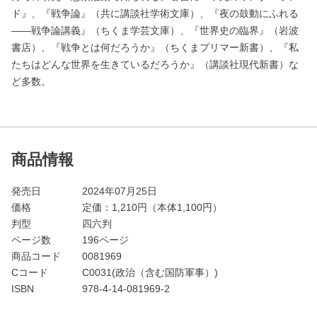
ド』、『戦争論』（共に講談社学術文庫）、『夜の鼓動にふれる
――戦争論講義』（ちくま学芸文庫）、『世界史の臨界』（岩波
書店）、『戦争とは何だろうか』（ちくまプリマー新書）、『私
たちはどんな世界を生きているだろうか』（講談社現代新書）な
ど多数。
商品情報
発売日
2024年07月25日
価格
定価：
1,210
円（本体1,100円）
判型
四六判
ページ数
196ページ
商品コード
0081969
Cコード
C0031(政治（含む国防軍事）)
ISBN
978-4-14-081969-2