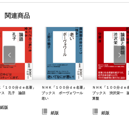
関連商品
Ｋ「１００分ｄｅ名著」
ＮＨＫ「１００分ｄｅ名著」
ＮＨＫ「１００分ｄｅ
クス 孔子 論語
ブックス ボーヴォワール
ブックス 渋沢栄一 
老い
算盤
紙版
紙版
紙版