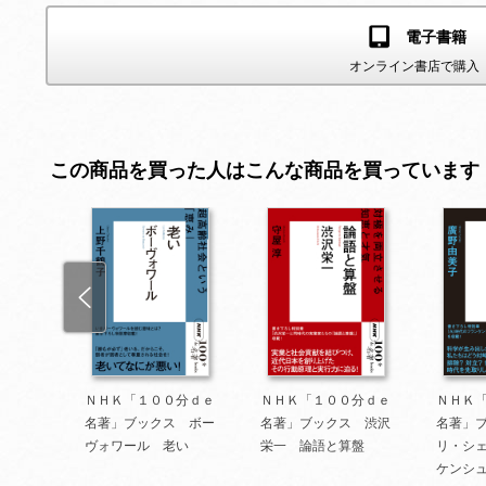
電子書籍
オンライン書店で購入
この商品を買った人はこんな商品を買っています
分ｄｅ
ＮＨＫ「１００分ｄｅ
ＮＨＫ「１００分ｄｅ
ＮＨＫ
 孔
名著」ブックス ボー
名著」ブックス 渋沢
名著」
ヴォワール 老い
栄一 論語と算盤
リ・シ
ケンシ