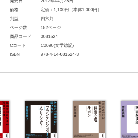
発売日
2012年04月25日
他にも商品を買う
価格
定価：
1,100
円（本体1,000円）
判型
四六判
ページ数
152ページ
商品コード
0081524
Cコード
C0090(文学総記)
ISBN
978-4-14-081524-3