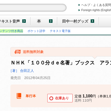
ヘルプ・よくある質問
Foreign rights (Englis
テキスト音声
本
田中一村グッズ
ンテンツ付き商品
ポケット語学
テキスト電子版
送料無料対象
ＮＨＫ「１００分ｄｅ名著」ブックス アラ
［著］ 合田正人
発売日 2012年04月25日
単行本
1,100
定価
円（本体1,
在庫あり
送料 110円