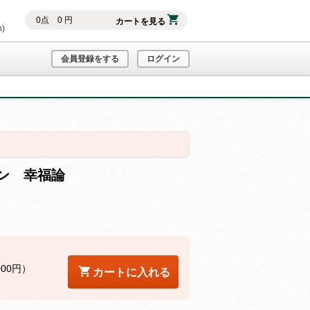
0
点
0
円
カートを見る
h)
会員登録をする
ログイン
ン 幸福論
000円）
カートに入れる