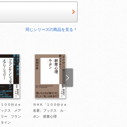
同じシリーズの商品を見る
「１００分ｄｅ
ＮＨＫ「１００分ｄｅ
ＮＨＫ「１００分ｄｅ
ブックス メア
名著」ブックス ル・
名著」ブックス 西田
ェリー フラン
ボン 群衆心理
幾多郎 善の研究
ュタイン