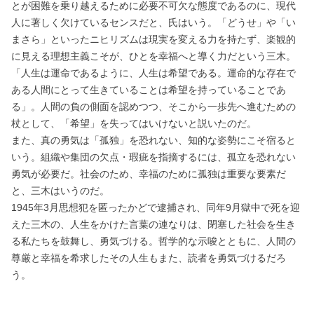
とが困難を乗り越えるために必要不可欠な態度であるのに、現代
人に著しく欠けているセンスだと、氏はいう。「どうせ」や「い
まさら」といったニヒリズムは現実を変える力を持たず、楽観的
に見える理想主義こそが、ひとを幸福へと導く力だという三木。
「人生は運命であるように、人生は希望である。運命的な存在で
ある人間にとって生きていることは希望を持っていることであ
る」。人間の負の側面を認めつつ、そこから一歩先へ進むための
杖として、「希望」を失ってはいけないと説いたのだ。
また、真の勇気は「孤独」を恐れない、知的な姿勢にこそ宿ると
いう。組織や集団の欠点・瑕疵を指摘するには、孤立を恐れない
勇気が必要だ。社会のため、幸福のために孤独は重要な要素だ
と、三木はいうのだ。
1945年3月思想犯を匿ったかどで逮捕され、同年9月獄中で死を迎
えた三木の、人生をかけた言葉の連なりは、閉塞した社会を生き
る私たちを鼓舞し、勇気づける。哲学的な示唆とともに、人間の
尊厳と幸福を希求したその人生もまた、読者を勇気づけるだろ
う。