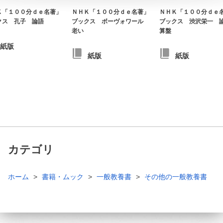
Ｋ「１００分ｄｅ名著」
ＮＨＫ「１００分ｄｅ名著」
ＮＨＫ「１００分ｄｅ
クス 孔子 論語
ブックス ボーヴォワール
ブックス 渋沢栄一 
老い
算盤
紙版
紙版
紙版
カテゴリ
ホーム
書籍・ムック
一般教養書
その他の一般教養書