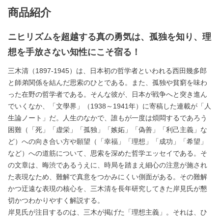
商品紹介
ニヒリズムを超越する真の勇気は、孤独を知り、理
想を手放さない知性にこそ宿る！
三木清（1897-1945）は、日本初の哲学者といわれる西田幾多郎
と師弟関係を結んだ思索のひとである。また、孤独や貧窮を味わ
った在野の哲学者である。そんな彼が、日本が戦争へと突き進ん
でいくなか、「文學界」（1938～1941年）に寄稿した連載が「人
生論ノート」だ。人生のなかで、誰もが一度は煩悶するであろう
困難（「死」「虚栄」「孤独」「嫉妬」「偽善」「利己主義」な
ど）への向き合い方や願望（「幸福」「理想」「成功」「希望」
など）への道筋について、思索を深めた哲学エッセイである。そ
の文章は、晦渋であるうえに、時局を踏まえ細心の注意が施され
た表現なため、難解で真意をつかみにくい側面がある。その難解
かつ迂遠な表現の核心を、三木清を長年研究してきた岸見氏が懇
切かつわかりやすく解説する。
岸見氏が注目するのは、三木が掲げた「理想主義」。それは、ひ