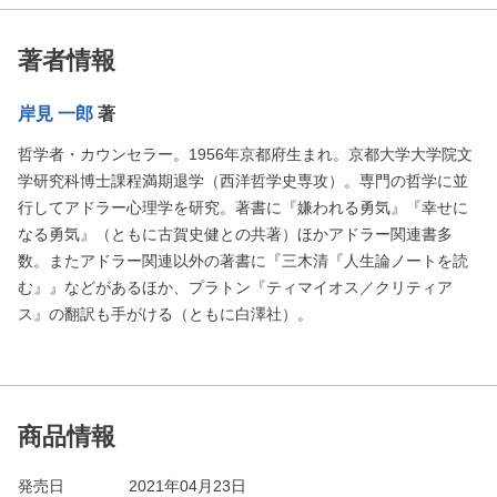
著者情報
岸見 一郎
著
哲学者・カウンセラー。1956年京都府生まれ。京都大学大学院文
学研究科博士課程満期退学（西洋哲学史専攻）。専門の哲学に並
行してアドラー心理学を研究。著書に『嫌われる勇気』『幸せに
なる勇気』（ともに古賀史健との共著）ほかアドラー関連書多
数。またアドラー関連以外の著書に『三木清『人生論ノートを読
む』』などがあるほか、プラトン『ティマイオス／クリティア
ス』の翻訳も手がける（ともに白澤社）。
商品情報
発売日
2021年04月23日