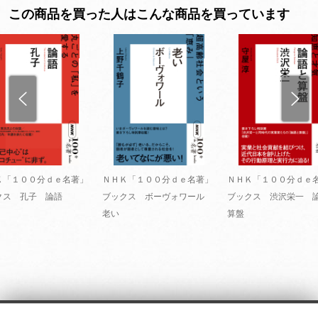
この商品を買った人はこんな商品を買っています
Ｋ「１００分ｄｅ名著」
ＮＨＫ「１００分ｄｅ名著」
ＮＨＫ「１００分ｄｅ
クス 孔子 論語
ブックス ボーヴォワール
ブックス 渋沢栄一 
老い
算盤