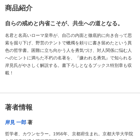
商品紹介
自らの戒めと内省こそが、共生への道となる。
名君と名高いローマ皇帝が、自己の内面と徹底的に向き合って思
索を掘り下げ、野営のテントで蠟燭を頼りに書き留めたという異
色の哲学書。困難に立ち向かう人を勇気づけ、対人関係に悩む人
へのヒントに満ちた不朽の名著を、『嫌われる勇気』で知られる
岸見氏がやさしく解説する。書下ろしとなるブックス特別章も収
載！
著者情報
岸見 一郎
著
哲学者、カウンセラー。1956年、京都府生まれ。京都大学大学院