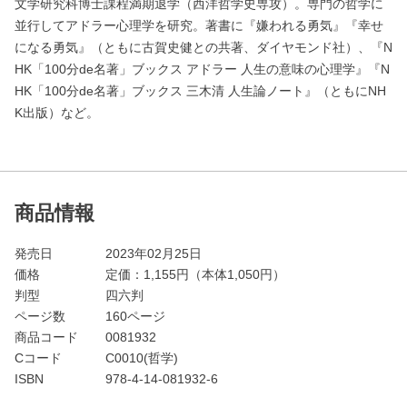
文学研究科博士課程満期退学（西洋哲学史専攻）。専門の哲学に
並行してアドラー心理学を研究。著書に『嫌われる勇気』『幸せ
になる勇気』（ともに古賀史健との共著、ダイヤモンド社）、『N
HK「100分de名著」ブックス アドラー 人生の意味の心理学』『N
HK「100分de名著」ブックス 三木清 人生論ノート』（ともにNH
K出版）など。
商品情報
発売日
2023年02月25日
価格
定価：
1,155
円（本体1,050円）
判型
四六判
ページ数
160ページ
商品コード
0081932
Cコード
C0010(哲学)
ISBN
978-4-14-081932-6