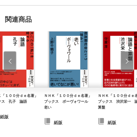
関連商品
Ｋ「１００分ｄｅ名著」
ＮＨＫ「１００分ｄｅ名著」
ＮＨＫ「１００分ｄｅ
クス 孔子 論語
ブックス ボーヴォワール
ブックス 渋沢栄一 
老い
算盤
紙版
紙版
紙版