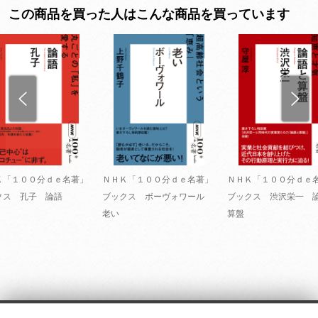
この商品を買った人はこんな商品を買っています
Ｋ「１００分ｄｅ名著」
ＮＨＫ「１００分ｄｅ名著」
ＮＨＫ「１００分ｄｅ
クス 孔子 論語
ブックス ボーヴォワール
ブックス 渋沢栄一 
老い
算盤