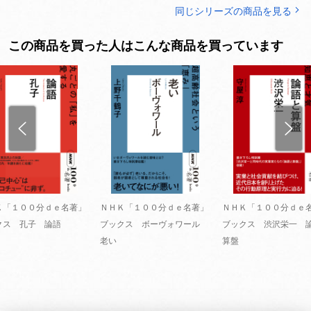
同じシリーズの商品を見る
この商品を買った人はこんな商品を買っています
Ｋ「１００分ｄｅ名著」
ＮＨＫ「１００分ｄｅ名著」
ＮＨＫ「１００分ｄｅ
クス 孔子 論語
ブックス ボーヴォワール
ブックス 渋沢栄一 
老い
算盤