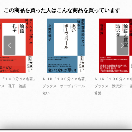
この商品を買った人はこんな商品を買っています
Ｋ「１００分ｄｅ名著」
ＮＨＫ「１００分ｄｅ名著」
ＮＨＫ「１００分ｄｅ
クス 孔子 論語
ブックス ボーヴォワール
ブックス 渋沢栄一 
老い
算盤