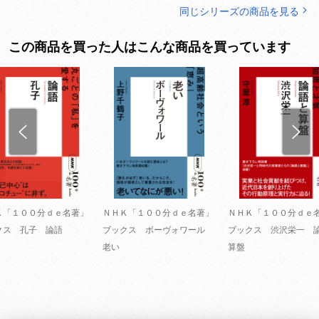
同じシリーズの商品を見る
この商品を買った人はこんな商品を買っています
Ｋ「１００分ｄｅ名著」
ＮＨＫ「１００分ｄｅ名著」
ＮＨＫ「１００分ｄｅ
クス 孔子 論語
ブックス ボーヴォワール
ブックス 渋沢栄一 
老い
算盤