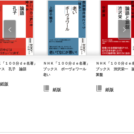
Ｋ「１００分ｄｅ名著」
ＮＨＫ「１００分ｄｅ名著」
ＮＨＫ「１００分ｄｅ
クス 孔子 論語
ブックス ボーヴォワール
ブックス 渋沢栄一 
老い
算盤
紙版
紙版
紙版