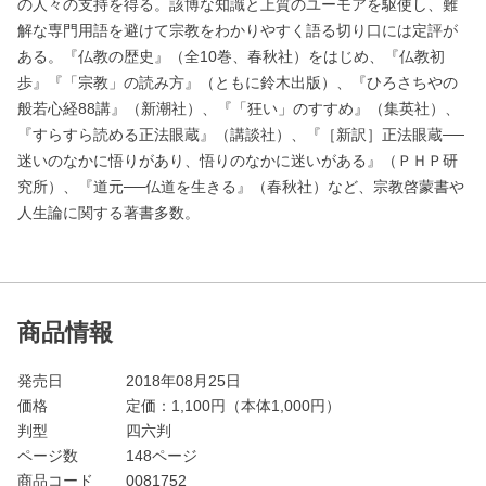
の人々の支持を得る。該博な知識と上質のユーモアを駆使し、難
解な専門用語を避けて宗教をわかりやすく語る切り口には定評が
ある。『仏教の歴史』（全10巻、春秋社）をはじめ、『仏教初
歩』『「宗教」の読み方』（ともに鈴木出版）、『ひろさちやの
般若心経88講』（新潮社）、『「狂い」のすすめ』（集英社）、
『すらすら読める正法眼蔵』（講談社）、『［新訳］正法眼蔵──
迷いのなかに悟りがあり、悟りのなかに迷いがある』（ＰＨＰ研
究所）、『道元──仏道を生きる』（春秋社）など、宗教啓蒙書や
人生論に関する著書多数。
商品情報
発売日
2018年08月25日
価格
定価：
1,100
円（本体1,000円）
判型
四六判
ページ数
148ページ
商品コード
0081752