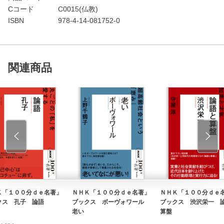
Cコード
C0015(仏教)
ISBN
978-4-14-081752-0
関連商品
Ｋ「１００分ｄｅ名著」
ＮＨＫ「１００分ｄｅ名著」
ＮＨＫ「１００分ｄｅ
クス 孔子 論語
ブックス ボーヴォワール
ブックス 渋沢栄一 
老い
算盤