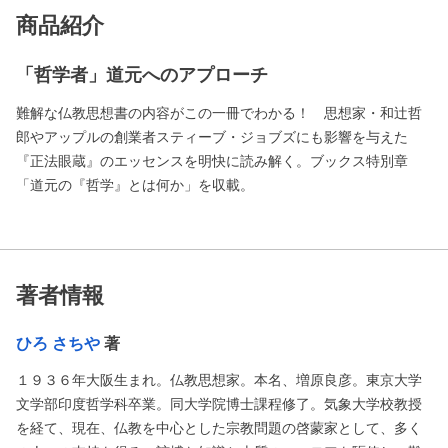
商品紹介
「哲学者」道元へのアプローチ
難解な仏教思想書の内容がこの一冊でわかる！ 思想家・和辻哲
郎やアップルの創業者スティーブ・ジョブズにも影響を与えた
『正法眼蔵』のエッセンスを明快に読み解く。ブックス特別章
「道元の『哲学』とは何か」を収載。
著者情報
ひろ さちや
著
１９３６年大阪生まれ。仏教思想家。本名、増原良彦。東京大学
文学部印度哲学科卒業。同大学院博士課程修了。気象大学校教授
を経て、現在、仏教を中心とした宗教問題の啓蒙家として、多く