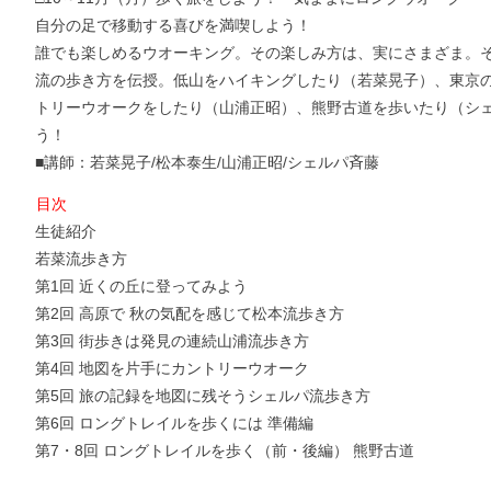
自分の足で移動する喜びを満喫しよう！
誰でも楽しめるウオーキング。その楽しみ方は、実にさまざま。そ
流の歩き方を伝授。低山をハイキングしたり（若菜晃子）、東京
トリーウオークをしたり（山浦正昭）、熊野古道を歩いたり（シ
う！
■講師：若菜晃子/松本泰生/山浦正昭/シェルパ斉藤
目次
生徒紹介
若菜流歩き方
第1回 近くの丘に登ってみよう
第2回 高原で 秋の気配を感じて松本流歩き方
第3回 街歩きは発見の連続山浦流歩き方
第4回 地図を片手にカントリーウオーク
第5回 旅の記録を地図に残そうシェルパ流歩き方
第6回 ロングトレイルを歩くには 準備編
第7・8回 ロングトレイルを歩く（前・後編） 熊野古道