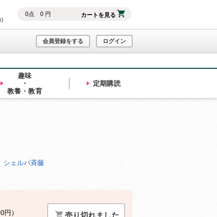
0
点
0
円
カートを見る
h)
会員登録をする
ログイン
趣味
・
定期購読
教養・教育
 シェルパ斉藤
00円）
売り切れました