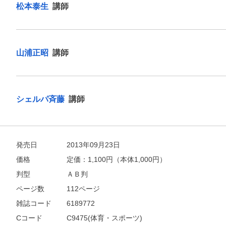
松本泰生
講師
山浦正昭
講師
シェルパ斉藤
講師
発売日
2013年09月23日
価格
定価：
1,100
円（本体1,000円）
判型
ＡＢ判
ページ数
112ページ
雑誌コード
6189772
Cコード
C9475(体育・スポーツ)