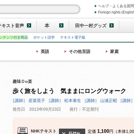
ヘルプ・よくある質問
Foreign rights (Englis
テキスト音声
本
田中一村グッズ
ンテンツ付き商品
ポケット語学
テキスト電子版
英語
その他
言語
家庭
趣味Ｄo楽
歩く旅をしよう 気ままにロングウォーク
［講師］ 若菜晃子
［講師］ 松本泰生
［講師］ 山浦正昭
［講師］
発売日 2013年09月23日
発行：不定期刊
NHKテキスト
1,100
定価
円（本体1,0
品切れ