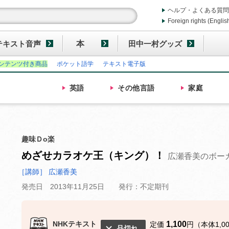
ヘルプ・よくある質問
Foreign rights (Englis
テキスト音声
本
田中一村グッズ
ンテンツ付き商品
ポケット語学
テキスト電子版
英語
その他
言語
家庭
趣味Ｄo楽
めざせカラオケ王（キング）！
広瀬香美のボーカ
［講師］ 広瀬香美
発売日 2013年11月25日
発行：不定期刊
NHKテキスト
1,100
定価
円（本体1,0
品切れ