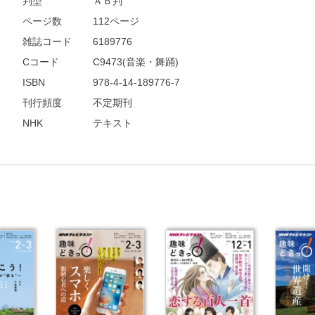
判型
ＡＢ判
ページ数
112ページ
雑誌コード
6189776
Cコード
C9473(音楽・舞踊)
ISBN
978-4-14-189776-7
刊行頻度
不定期刊
NHK
テキスト