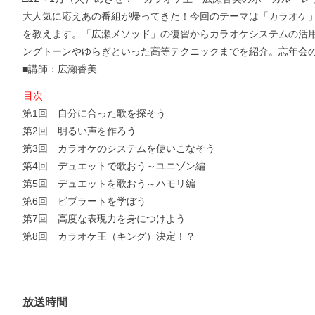
大人気に応えあの番組が帰ってきた！今回のテーマは「カラオケ
を教えます。「広瀬メソッド」の復習からカラオケシステムの活
ングトーンやゆらぎといった高等テクニックまでを紹介。忘年会
■講師：広瀬香美
目次
第1回 自分に合った歌を探そう
第2回 明るい声を作ろう
第3回 カラオケのシステムを使いこなそう
第4回 デュエットで歌おう～ユニゾン編
第5回 デュエットを歌おう～ハモリ編
第6回 ビブラートを学ぼう
第7回 高度な表現力を身につけよう
第8回 カラオケ王（キング）決定！？
放送時間