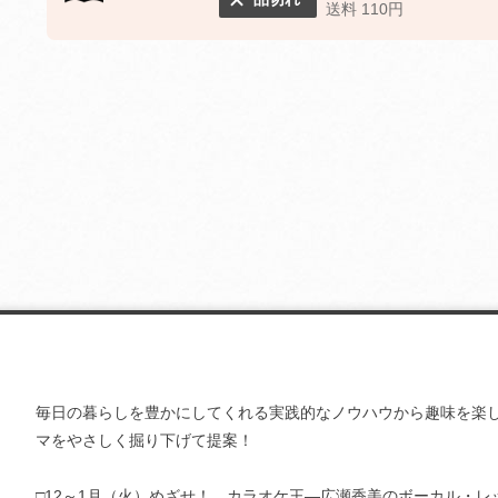
送料 110円
毎日の暮らしを豊かにしてくれる実践的なノウハウから趣味を楽
マをやさしく掘り下げて提案！
□12～1月（火）めざせ！ カラオケ王―広瀬香美のボーカル・レッ