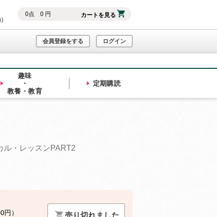
0
点
0
円
カートを見る
h)
会員登録をする
ログイン
趣味
・
定期購読
教養・教育
ル・レッスンPART2
00円）
売り切れました