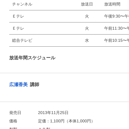
チャンネル
放送日
放送時間
Ｅテレ
火
午後9:30〜午
Ｅテレ
火
午前11:30〜午
総合テレビ
水
午前10:15〜午
お支払いに進む
放送年間スケジュール
他にも商品を買う
広瀬香美
講師
発売日
2013年11月25日
価格
定価：
1,100
円（本体1,000円）