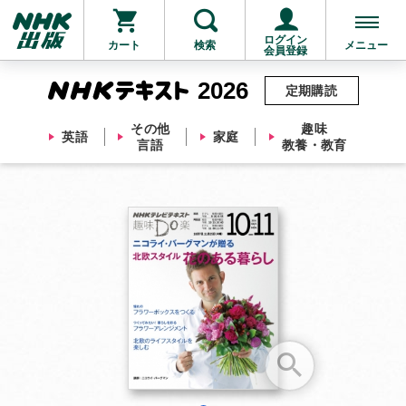
ログイン
カート
検索
メニュー
会員登録
2026
定期購読
その他
趣味
英語
家庭
言語
教養・教育
お支払いに進む
他にも商品を買う