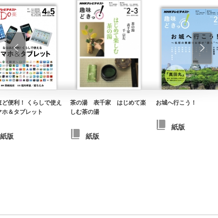
ほど便利！ くらしで使え
茶の湯 表千家 はじめて楽
お城へ行こう！
マホ＆タブレット
しむ茶の湯
紙版
紙版
紙版