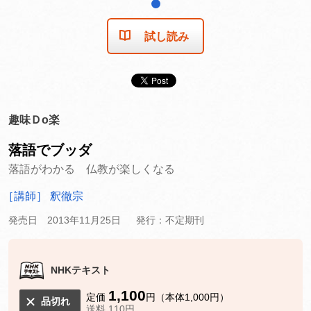
1
試し読み
趣味Ｄo楽
落語でブッダ
落語がわかる 仏教が楽しくなる
［講師］ 釈徹宗
発売日 2013年11月25日
発行：不定期刊
NHKテキスト
1,100
定価
円（本体1,000円）
品切れ
送料 110円