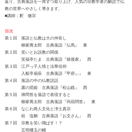
返り、古典落語を一席ずつ取り上げ、人気の宗教学者の解説で仏
教の世界へやさしく導きます。
■講師：釈 徹宗
目次
第１回 落語と仏教は大の仲良し
柳家喬太郎 古典落語『仏馬』 東
第２回 笑いとお説教の関係
笑福亭たま 古典落語『猿後家』 西
第３回 江戸っ子人情と法華信仰
入船亭扇辰 古典落語『甲府ぃ』 東
第４回 落語の中の仏教説話
露の団姫 古典落語『松山鏡』 西
第５回 禅問答を落語で表現すると
柳家喬太郎 古典落語『蒟蒻問答』 東
第６回 なにわ商人文化と浄土真宗
桂 塩鯛 古典落語『お文さん』 西
第７回 宗教を笑い飛ばす！？
五明樓玉の輔