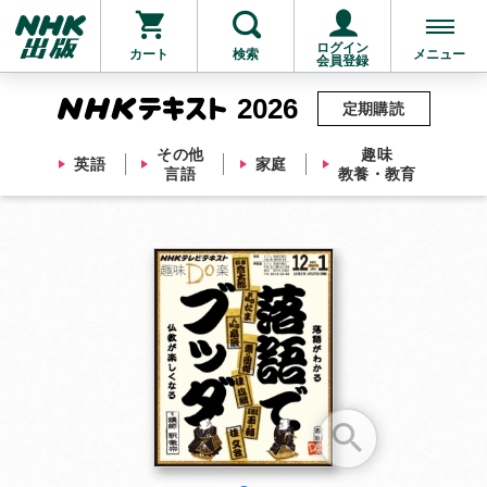
ログイン
カート
検索
メニュー
会員登録
2026
定期購読
その他
趣味
英語
家庭
言語
教養・教育
お支払いに進む
他にも商品を買う