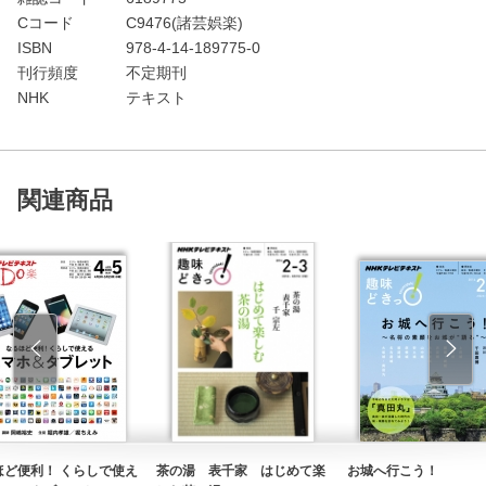
Cコード
C9476(諸芸娯楽)
ISBN
978-4-14-189775-0
刊行頻度
不定期刊
NHK
テキスト
関連商品
ほど便利！ くらしで使え
茶の湯 表千家 はじめて楽
お城へ行こう！