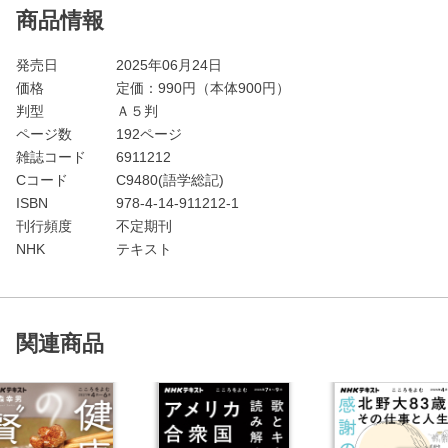
商品情報
発売日
2025年06月24日
価格
定価：
990
円（本体900円）
判型
Ａ５判
ページ数
192ページ
雑誌コード
6911212
Cコード
C9480(語学総記)
ISBN
978-4-14-911212-1
刊行頻度
不定期刊
NHK
テキスト
関連商品