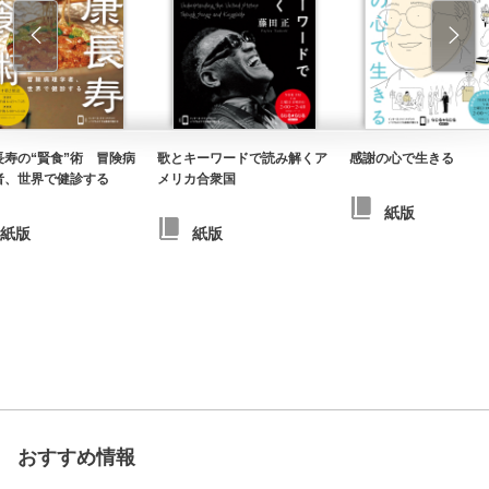
長寿の“賢食”術 冒険病
歌とキーワードで読み解くア
感謝の心で生きる
者、世界で健診する
メリカ合衆国
紙版
紙版
紙版
おすすめ情報