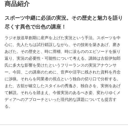
商品紹介
スポーツ中継に必須の実況。その歴史と魅力を語り
尽くす異色で出色の講座！
ラジオ放送草創期に産声を上げた実況という手法。スポーツを中
心に、先人たちは試行錯誤しながら、その技術を築きあげ、磨き
あげた。その歴史と、時に滑稽、時に涙もののエピソードを振り
返り、実況の必要性・可能性について考える。講師は古舘伊知郎
氏に多大な影響を受けたというフリーランスの実況アナウンサ
ー。今回、この講座のために、音声や活字に残された資料を丹念
に渉猟。それらを同業者の視点という独自の切り口で分析する。
また、古舘が確立したスタイルの秀逸さ、独自さを、実例をあげ
て解説。それらを踏まえ、今後実況のあるべき姿、変わりゆくメ
ディアへのアプローチといった現代的な課題についても提言す
る。