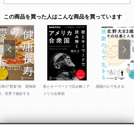
この商品を買った人はこんな商品を買っています
長寿の“賢食”術 冒険病
歌とキーワードで読み解くア
感謝の心で生きる
者、世界で健診する
メリカ合衆国