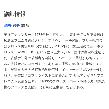
講師情報
清野 茂樹
講師
実況アナウンサー。1973年神戸市生まれ。青山学院大学卒業後は
広島エフエム放送に入社し、アナウンサーを経験。フリー転向後
はプロレス実況を中心に活動し、2015年には史上初めて新日本プ
ロレス、WWE、UCFという世界三大メジャー団体の実況を達成し
た。古舘伊知郎の後継者を自認し、バラエティ番組から他ジャン
ルの表現者とのコラボまで、あらゆる実況に積極的に挑戦してい
る。早稲田大学大学院政治学研究科にてジャーナリズム修士号を
取得。著書に『コブラツイストに愛をこめて 実況アナが見たプロ
レスの不思議な世界』『1000のプロレスレコードを持つ男 清野茂
樹のプロレス音楽館』 （ともに立東舎）などがある。