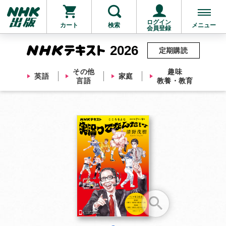
ログイン
カート
検索
メニュー
会員登録
2026
定期購読
その他
趣味
英語
家庭
言語
教養・教育
お支払いに進む
他にも商品を買う