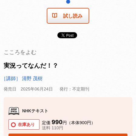
1
試し読み
こころをよむ
実況ってなんだ！？
［講師］ 清野 茂樹
発売日 2025年06月24日
発行：不定期刊
NHKテキスト
990
定価
円（本体900円）
在庫あり
送料 110円