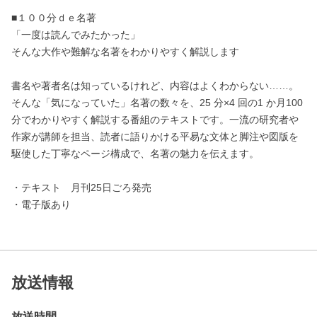
■１００分ｄｅ名著
「一度は読んでみたかった」
そんな大作や難解な名著をわかりやすく解説します
書名や著者名は知っているけれど、内容はよくわからない……。
そんな「気になっていた」名著の数々を、25 分×4 回の1 か月100
分でわかりやすく解説する番組のテキストです。一流の研究者や
作家が講師を担当、読者に語りかける平易な文体と脚注や図版を
駆使した丁寧なページ構成で、名著の魅力を伝えます。
・テキスト 月刊25日ごろ発売
・電子版あり
放送情報
放送時間