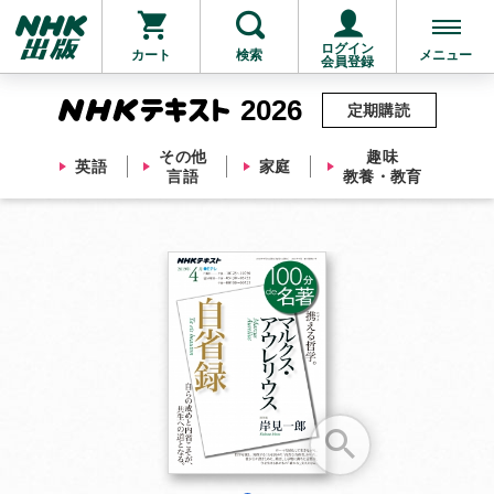
ログイン
カート
検索
メニュー
会員登録
2026
定期購読
その他
趣味
英語
家庭
言語
教養・教育
お支払いに進む
他にも商品を買う