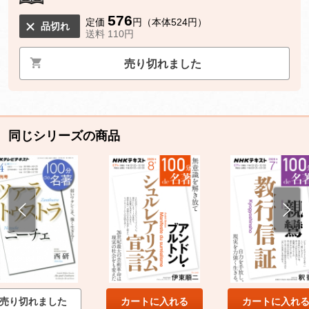
576
定価
円（本体524円）
品切れ
送料 110円
売り切れました
同じシリーズの商品
売り切れました
カートに入れる
カートに入れ