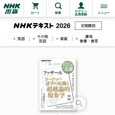
ログイン
カート
検索
メニュー
会員登録
2026
定期購読
その他
趣味
英語
家庭
言語
教養・教育
お支払いに進む
他にも商品を買う