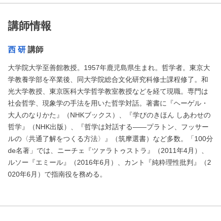
講師情報
西 研
講師
大学院大学至善館教授。1957年鹿児島県生まれ。哲学者。東京大
学教養学部を卒業後、同大学院総合文化研究科修士課程修了。和
光大学教授、東京医科大学哲学教室教授などを経て現職。専門は
社会哲学、現象学の手法を用いた哲学対話。著書に『ヘーゲル・
大人のなりかた』（NHKブックス）、『学びのきほん しあわせの
哲学』（NHK出版）、『哲学は対話する――プラトン、フッサー
ルの〈共通了解をつくる方法〉』（筑摩選書）など多数。「100分
de名著」では、ニーチェ『ツァラトゥストラ』（2011年4月）、
ルソー『エミール』（2016年6月）、カント『純粋理性批判』（2
020年6月）で指南役を務める。