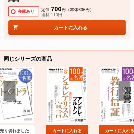
700
定価
円（本体636円）
在庫あり
送料 110円
カートに入れる
同じシリーズの商品
売り切れました
カートに入れる
カートに入れ