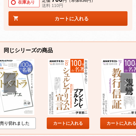
定価
円（本体636円）
在庫あり
送料 110円
カートに入れる
同じシリーズの商品
売り切れました
カートに入れる
カートに入れ