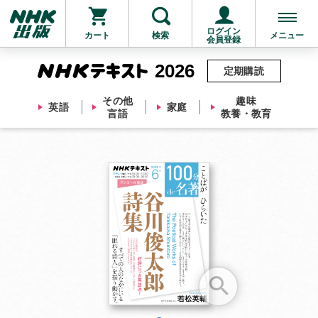
ログイン
カート
検索
メニュー
会員登録
2026
定期購読
その他
趣味
英語
家庭
言語
教養・教育
お支払いに進む
他にも商品を買う