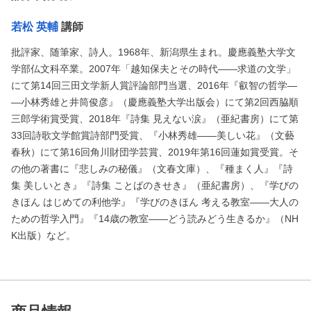
若松 英輔
講師
批評家、随筆家、詩人。1968年、新潟県生まれ。慶應義塾大学文
学部仏文科卒業。2007年「越知保夫とその時代――求道の文学」
にて第14回三田文学新人賞評論部門当選、2016年『叡智の哲学―
―小林秀雄と井筒俊彦』（慶應義塾大学出版会）にて第2回西脇順
三郎学術賞受賞、2018年『詩集 見えない涙』（亜紀書房）にて第
33回詩歌文学館賞詩部門受賞、『小林秀雄――美しい花』（文藝
春秋）にて第16回角川財団学芸賞、2019年第16回蓮如賞受賞。そ
の他の著書に『悲しみの秘儀』（文春文庫）、『種まく人』『詩
集 美しいとき』『詩集 ことばのきせき』（亜紀書房）、『学びの
きほん はじめての利他学』『学びのきほん 考える教室――大人の
ための哲学入門』『14歳の教室――どう読みどう生きるか』（NH
K出版）など。