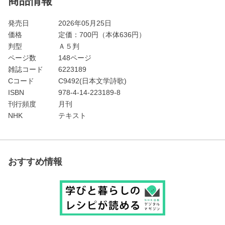
商品情報
発売日
2026年05月25日
価格
定価：
700
円（本体636円）
判型
Ａ５判
ページ数
148ページ
雑誌コード
6223189
Cコード
C9492(日本文学詩歌)
ISBN
978-4-14-223189-8
刊行頻度
月刊
NHK
テキスト
おすすめ情報