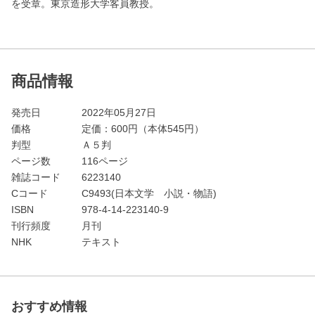
を受章。東京造形大学客員教授。
商品情報
発売日
2022年05月27日
価格
定価：
600
円（本体545円）
判型
Ａ５判
ページ数
116ページ
雑誌コード
6223140
Cコード
C9493(日本文学 小説・物語)
ISBN
978-4-14-223140-9
刊行頻度
月刊
NHK
テキスト
おすすめ情報