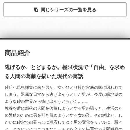
同じシリーズの一覧を見る
商品紹介
逃げるか、とどまるか。極限状況で「自由」を求め
る人間の葛藤を描いた現代の寓話
砂丘へ昆虫採集に来た男が、女がひとり棲む穴底の家に囚われて
しまう。退屈な日常から逃げ出そうとした男が、今度は蟻地獄の
ような砂の世界から抜け出そうともがく……。
教養を盾に部落の人間を啓蒙しようとする男の驕りと、生活のた
め繁殖のために男を引き留めようとする女の業。その対比と、し
だいに砂穴での暮らしに順応してゆく男の変化をリアルに、飄々
と、ときにアイロニカルなユーモアを交えて描写する人間観察の