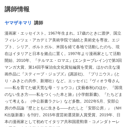
講師情報
ヤマザキマリ
講師
漫画家・エッセイスト。1967年生まれ。17歳のときに渡伊、国立
フィレンツェ・アカデミア美術学院で油絵と美術史を専攻。エジ
プト、シリア、ポルトガル、米国を経て各地で活動したのち、現
在はイタリアと日本を拠点に置く。1997年より漫画家として活動
開始、2010年、『テルマエ・ロマエ』(エンターブレイン)で第3回
マンガ大賞、第14回手塚治虫文化賞短編賞を受賞。ほかの主な漫
画作品に『スティーブ・ジョブズ』(講談社)、『プリニウス』(と
り・みきとの共作、新潮社）など。エッセイに『ヴィオラ母さん
――私を育てた破天荒な母・リョウコ』(文藝春秋)のほか、『国境
のない生き方――私をつくった本と旅』(小学館新書)、『たちどま
って考える』（中公新書ラクレ）など多数。2022年5月、安部公
房の作品論『壁とともに生きる――わたしと「安部公房」』（NH
K出版新書）を刊行。2015年度芸術選奨新人賞受賞、2019年、日
本の漫画家として初めてイタリア共和国星勲章・コメンダトーレ