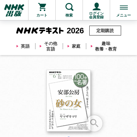
ログイン
カート
検索
メニュー
会員登録
2026
定期購読
その他
趣味
英語
家庭
言語
教養・教育
お支払いに進む
他にも商品を買う