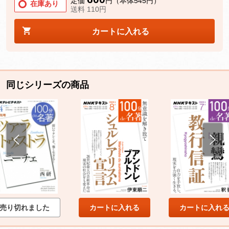
定価
円（本体545円）
在庫あり
送料 110円
カートに入れる
同じシリーズの商品
売り切れました
カートに入れる
カートに入れ