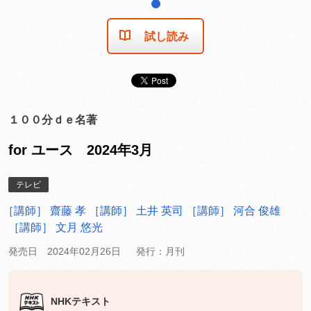
1
試し読み
１００分ｄｅ名著
for ユース 2024年3月
テレビ
［講師］ 齋藤 孝
［講師］ 土井 英司
［講師］ 河合 俊雄
［講師］ 文月 悠光
発売日 2024年02月26日
発行：月刊
NHKテキスト