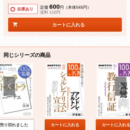
600
定価
円（本体545円）
在庫あり
送料 110円
カートに入れる
同じシリーズの商品
売り切れました
カートに入れる
カートに入れ