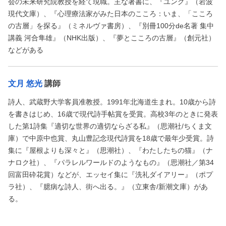
会の未来研究院教授を経て現職。主な著書に、『ユング』（岩波
現代文庫）、『心理療法家がみた日本のこころ：いま、「こころ
の古層」を探る』（ミネルヴァ書房）、『別冊100分de名著 集中
講義 河合隼雄』（NHK出版）、『夢とこころの古層』（創元社）
などがある
文月 悠光
講師
詩人、武蔵野大学客員准教授。1991年北海道生まれ。10歳から詩
を書きはじめ、16歳で現代詩手帖賞を受賞。高校3年のときに発表
した第1詩集『適切な世界の適切ならざる私』（思潮社/ちくま文
庫）で中原中也賞、丸山豊記念現代詩賞を18歳で最年少受賞。詩
集に『屋根よりも深々と』（思潮社）、『わたしたちの猫』（ナ
ナロク社）、『パラレルワールドのようなもの』（思潮社／第34
回富田砕花賞）などが、エッセイ集に『洗礼ダイアリー』（ポプ
ラ社）、『臆病な詩人、街へ出る。』（立東舎/新潮文庫）があ
る。