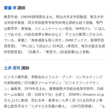
齋藤 孝
講師
教育学者。1960年静岡県生まれ。明治大学文学部教授。東京大学
法学部卒業後、同大学院教育学研究科博士課程を経て現職。専門
は教育学、身体論、コミュニケーション技法。NHKEテレ「にほん
ごであそぼ」の総合指導を務めるなど、子どもの教育に力を入れ
ている。著書に『身体感覚を取り戻す』(NHKブックス、新潮学芸
賞受賞)、『声に出して読みたい日本語』(草思社、毎日出版文化賞
特別賞受賞)、『読書力』『教育力』(岩波新書)など多数。
土井 英司
講師
ビジネス書作家。有限会社エリエス・ブック・コンサルティング
代表取締役／日刊書評メールマガジン『ビジネスブックマラソ
ン』編集長。1974年生まれ。慶應義塾大学総合政策学部卒。日経
ホーム出版社（現・日経ＢＰ社）を経て、2000年にAmazon.co.jp
立ち上げに参画。売れる本・著者をいち早く見つける目利きと斬
新な販売手法で『ユダヤ人大富豪の教え』（100万部突破）、『も