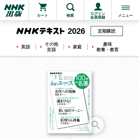
ログイン
カート
検索
メニュー
会員登録
2026
定期購読
その他
趣味
英語
家庭
言語
教養・教育
お支払いに進む
他にも商品を買う