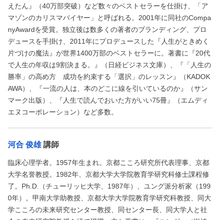
えたん』（40万部突破）など数々のベストセラーを仕掛け、「ア
マゾンのカリスマバイヤー」と呼ばれる。2001年に同社のCompa
nyAwardを受賞。独立後は数多くの著者のブランディング、プロ
デュースを手掛け、2011年にプロデュースした『人生がときめく
片づけの魔法』が世界1400万部のベストセラーに。著書に『20代
で人生の年収は9割決まる。』（日経ビジネス文庫）、『「人生の
勝率」の高め方 成功を約束する「選択」のレッスン』（KADOK
AWA）、『一流の人は、本のどこに線を引いているのか』（サン
マーク出版）、『人生で読んでおいた方がいい75冊』（エムディ
エヌコーポレーション）など多数。
河合 俊雄
講師
臨床心理学者。1957年生まれ。京都こころ研究所代表理事、京都
大学名誉教授。1982年、京都大学大学院教育学研究科修士課程修
了。Ph.D.（チューリッヒ大学、1987年）、ユング派分析家（199
0年）。甲南大学助教授、京都大学大学院教育学研究科教授、同大
学こころの未来研究センター教授、同センター長、同大学人と社