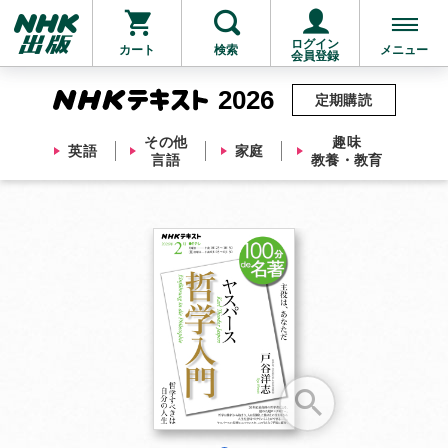
ログイン
カート
検索
メニュー
会員登録
2026
定期購読
その他
趣味
英語
家庭
言語
教養・教育
お支払いに進む
他にも商品を買う