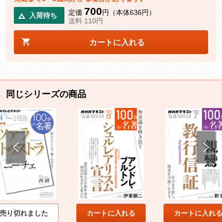
700
定価
円（本体636円）
入荷待ち
送料 110円
カートに入れる
同じシリーズの商品
売り切れました
カートに入れる
カートに入れ