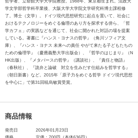
哲学者、立命館大学大学院教授。1988年、東京都生まれ。法政大
学文学部哲学科卒業後、大阪大学大学院文学研究科博士課程修
了。博士（文学）。ドイツ現代思想研究に起点を置いて、社会に
おけるテクノロジーをめぐる倫理のあり方を探求する傍ら、「哲
学カフェ」の実践などを通じて、社会に開かれた対話の場を提案
している。著書に『ハンス・ヨナスの哲学』（角川ソフィア文
庫）、『ハンス・ヨナス 未来への責任 やがて来たる子どもたちの
ための倫理学』（慶應義塾大学出版会）、『哲学のはじまり』（N
HK出版）、『メタバースの哲学』（講談社）、『責任と物語』
（春秋社）、『詭弁と論破 対立を生みだす仕組みを哲学する』
（朝日新書）など。2015年「原子力をめぐる哲学 ドイツ現代思想
を中心に」で第31回暁烏敏賞受賞。
商品情報
発売日
2026年01月23日
価格
定価：
700
円（本体636円）