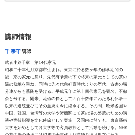
講師情報
千 宗守
講師
武者小路千家 第14代家元
昭和二十年七月京都市生まれ。東京に於る数ヶ年の修学期間の
後、京の家元に戻り、先代有隣斎の下で将来の家元としての茶の
湯の修練を重ね、同時に先々代愈好斎時代よりの歴代、古参の職
分連からも薫陶を受ける。平成元年に第十四代家元を襲名。不徹
斎と号する。爾来、流儀の長として四百十数年にわたる利休居士
以来の道統並びにその血統を今に継承する。その間、欧米各国や
中国、韓国、台湾等の大学や諸機関にて茶の湯の啓蒙のための講
演や実技指導を文化使節として実施、又国内に於ても、東京藝術
大学を始めとして各大学等で客員教授として活動を続ける。NHK
の茶の湯の放送には昭和四十年代より講師を続け現在に至る。