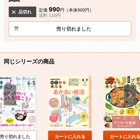
990
定価
円（本体900円）
品切れ
送料 110円
売り切れました
同じシリーズの商品
売り切れました
カートに入れる
カートに入れ