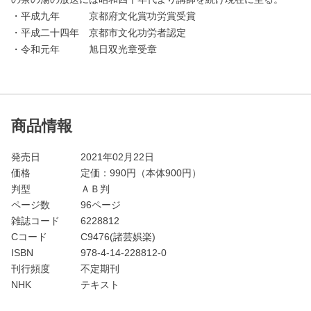
・平成九年 京都府文化賞功労賞受賞
・平成二十四年 京都市文化功労者認定
・令和元年 旭日双光章受章
商品情報
発売日
2021年02月22日
価格
定価：
990
円（本体900円）
判型
ＡＢ判
ページ数
96ページ
雑誌コード
6228812
Cコード
C9476(諸芸娯楽)
ISBN
978-4-14-228812-0
刊行頻度
不定期刊
NHK
テキスト