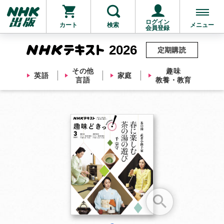
ログイン
カート
検索
メニュー
会員登録
2026
定期購読
その他
趣味
英語
家庭
言語
教養・教育
お支払いに進む
他にも商品を買う