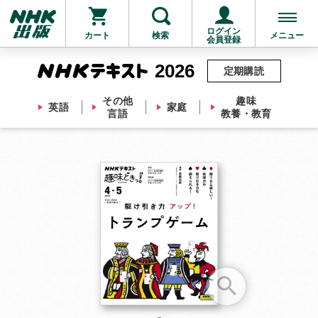
ログイン
カート
検索
メニュー
会員登録
2026
定期購読
その他
趣味
英語
家庭
言語
教養・教育
お支払いに進む
他にも商品を買う