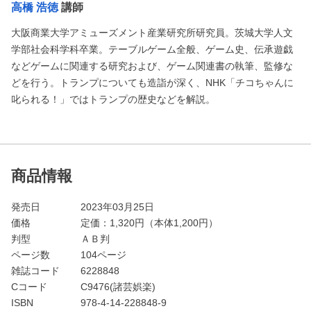
高橋 浩徳
講師
大阪商業大学アミューズメント産業研究所研究員。茨城大学人文
学部社会科学科卒業。テーブルゲーム全般、ゲーム史、伝承遊戯
などゲームに関連する研究および、ゲーム関連書の執筆、監修な
どを行う。トランプについても造詣が深く、NHK「チコちゃんに
叱られる！」ではトランプの歴史などを解説。
商品情報
発売日
2023年03月25日
価格
定価：
1,320
円（本体1,200円）
判型
ＡＢ判
ページ数
104ページ
雑誌コード
6228848
Cコード
C9476(諸芸娯楽)
ISBN
978-4-14-228848-9