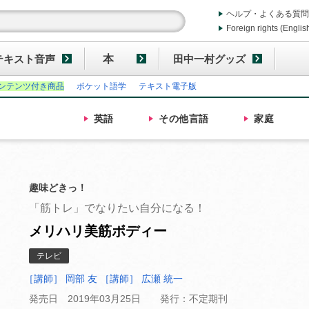
ヘルプ・よくある質問
Foreign rights (Englis
テキスト音声
本
田中一村グッズ
ンテンツ付き商品
ポケット語学
テキスト電子版
英語
その他
言語
家庭
趣味どきっ！
「筋トレ」でなりたい自分になる！
メリハリ美筋ボディー
テレビ
［講師］ 岡部 友
［講師］ 広瀬 統一
発売日 2019年03月25日
発行：不定期刊