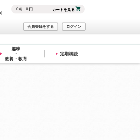
0
点
0
円
カートを見る
h)
会員登録をする
ログイン
趣味
・
定期購読
教養・教育