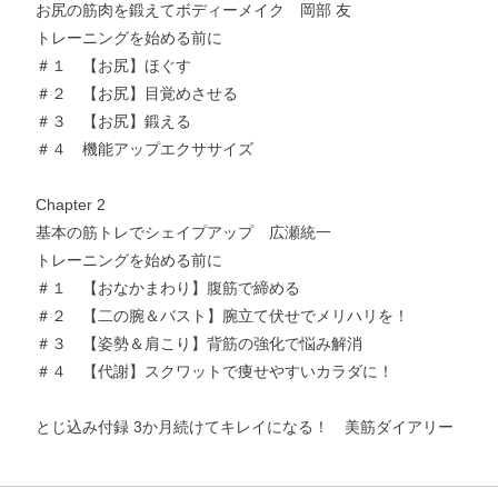
お尻の筋肉を鍛えてボディーメイク 岡部 友
お支払いに進む
トレーニングを始める前に
＃１ 【お尻】ほぐす
＃２ 【お尻】目覚めさせる
他にも商品を買う
＃３ 【お尻】鍛える
＃４ 機能アップエクササイズ
Chapter 2
基本の筋トレでシェイプアップ 広瀬統一
トレーニングを始める前に
＃１ 【おなかまわり】腹筋で締める
＃２ 【二の腕＆バスト】腕立て伏せでメリハリを！
＃３ 【姿勢＆肩こり】背筋の強化で悩み解消
＃４ 【代謝】スクワットで痩せやすいカラダに！
とじ込み付録 3か月続けてキレイになる！ 美筋ダイアリー