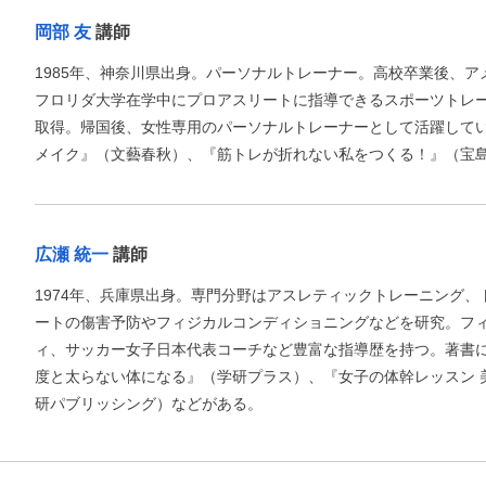
岡部 友
講師
1985年、神奈川県出身。パーソナルトレーナー。高校卒業後、
フロリダ大学在学中にプロアスリートに指導できるスポーツトレーナー
取得。帰国後、女性専用のパーソナルトレーナーとして活躍してい
メイク』（文藝春秋）、『筋トレが折れない私をつくる！』（宝
広瀬 統一
講師
1974年、兵庫県出身。専門分野はアスレティックトレーニング
ートの傷害予防やフィジカルコンディショニングなどを研究。フ
ィ、サッカー女子日本代表コーチなど豊富な指導歴を持つ。著書に
度と太らない体になる』（学研プラス）、『女子の体幹レッスン 
研パブリッシング）などがある。