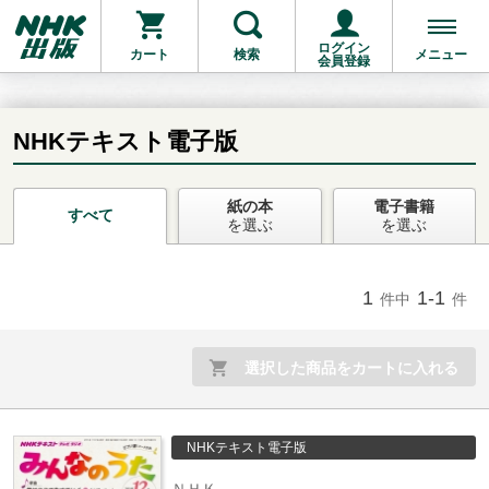
ログイン
カート
検索
メニュー
会員登録
NHKテキスト電子版
紙の本
電子書籍
お支払いに進む
すべて
を選ぶ
を選ぶ
他にも商品を買う
1
1-1
件中
件
選択した商品をカートに入れる
NHKテキスト電子版