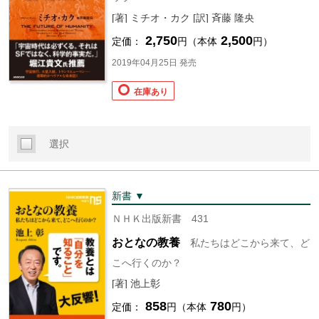
[著] ミチオ・カク [訳] 斉藤 隆央
2,750
2,500
定価：
円（本体
円）
2019年04月25日 発売
在庫あり
選択
新書 ▼
ＮＨＫ出版新書 431
おとなの教養
私たちはどこから来て、ど
こへ行くのか？
[著] 池上彰
858
780
定価：
円（本体
円）