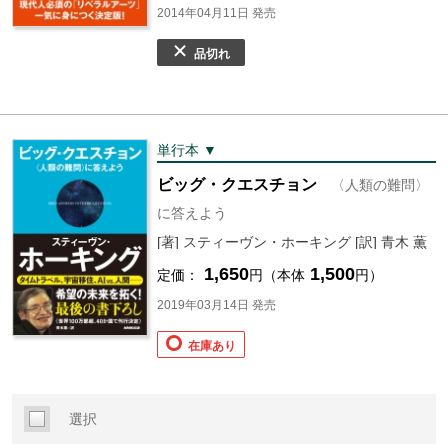
2014年04月11日 発売
品切れ
単行本 ▼
ビッグ・クエスチョン
〈人類の難問〉
に答えよう
[著] スティーヴン・ホーキング [訳] 青木 薫
1,650
1,500
定価：
円（本体
円）
2019年03月14日 発売
在庫あり
選択