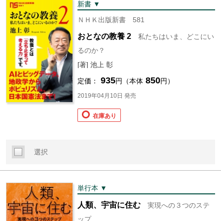
新書 ▼
ＮＨＫ出版新書 581
おとなの教養 2
私たちはいま、どこにい
るのか？
[著] 池上 彰
935
850
定価：
円（本体
円）
2019年04月10日 発売
在庫あり
選択
単行本 ▼
人類、宇宙に住む
実現への３つのステ
ップ