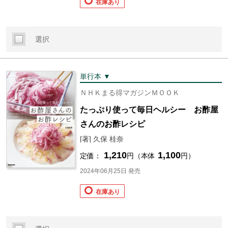
在庫あり
選択
単行本 ▼
ＮＨＫまる得マガジンＭＯＯＫ
たっぷり使って毎日ヘルシー お酢屋
さんのお酢レシピ
[著] 久保 桂奈
1,210
1,100
定価：
円（本体
円）
2024年06月25日 発売
在庫あり