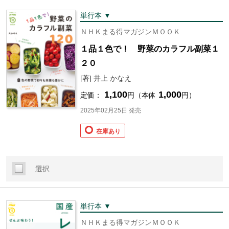
単行本 ▼
ＮＨＫまる得マガジンＭＯＯＫ
１品１色で！ 野菜のカラフル副菜１
２０
[著] 井上 かなえ
1,100
1,000
定価：
円（本体
円）
2025年02月25日 発売
在庫あり
選択
単行本 ▼
ＮＨＫまる得マガジンＭＯＯＫ