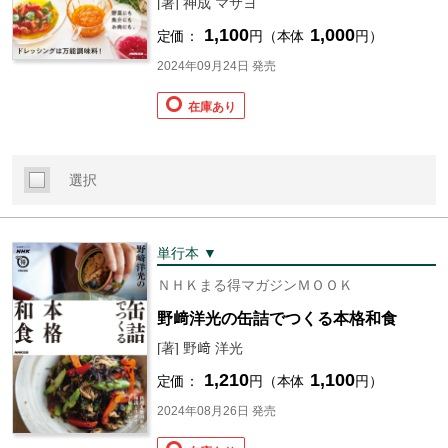
[著] 神成 マサヨ
1,100
1,000
定価：
円（本体
円）
2024年09月24日 発売
在庫あり
選択
単行本 ▼
ＮＨＫまる得マガジンＭＯＯＫ
野﨑洋光の缶詰でつくる本格和食
[著] 野﨑 洋光
1,210
1,100
定価：
円（本体
円）
2024年08月26日 発売