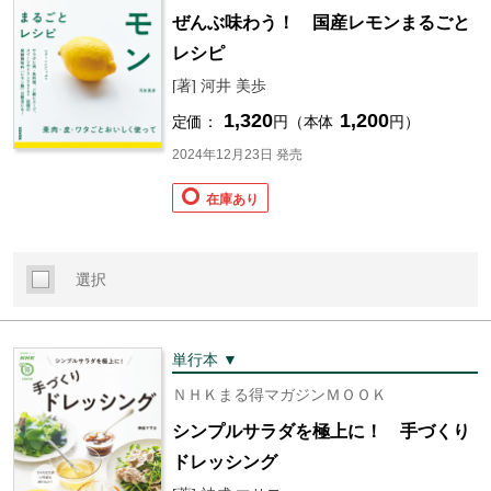
ぜんぶ味わう！ 国産レモンまるごと
レシピ
[著] 河井 美歩
1,320
1,200
定価：
円（本体
円）
2024年12月23日 発売
在庫あり
選択
単行本 ▼
ＮＨＫまる得マガジンＭＯＯＫ
シンプルサラダを極上に！ 手づくり
ドレッシング