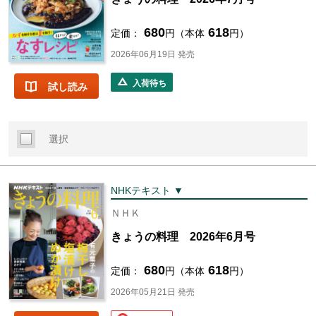
680
618
定価：
円（本体
円）
2026年06月19日 発売
入荷待ち
試し読み
選択
NHKテキスト ▼
ＮＨＫ
きょうの料理 2026年6月号
680
618
定価：
円（本体
円）
2026年05月21日 発売