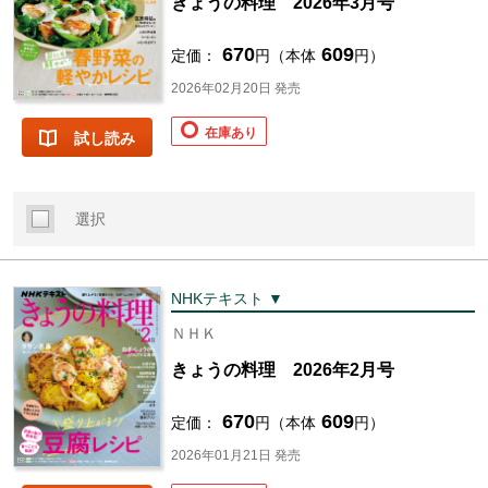
きょうの料理 2026年3月号
670
609
定価：
円（本体
円）
2026年02月20日 発売
在庫あり
試し読み
選択
NHKテキスト ▼
ＮＨＫ
きょうの料理 2026年2月号
670
609
定価：
円（本体
円）
2026年01月21日 発売