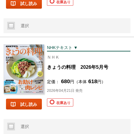
在庫あり
試し読み
選択
NHKテキスト ▼
ＮＨＫ
きょうの料理 2026年5月号
680
618
定価：
円（本体
円）
2026年04月21日 発売
在庫あり
試し読み
選択