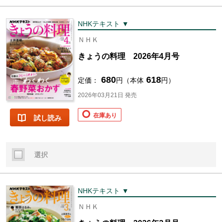
NHKテキスト ▼
ＮＨＫ
きょうの料理 2026年4月号
680
618
定価：
円（本体
円）
2026年03月21日 発売
在庫あり
試し読み
選択
NHKテキスト ▼
ＮＨＫ