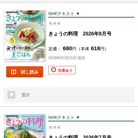
NHKテキスト ▼
ＮＨＫ
きょうの料理 2026年8月号
680
618
定価：
円（本体
円）
2026年07月21日 発売
在庫あり
試し読み
選択
NHKテキスト ▼
ＮＨＫ
きょうの料理 2026年7月号