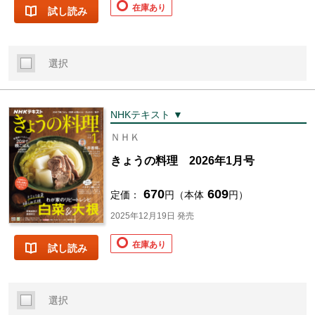
在庫あり
試し読み
選択
NHKテキスト ▼
ＮＨＫ
きょうの料理 2026年1月号
670
609
定価：
円（本体
円）
2025年12月19日 発売
在庫あり
試し読み
選択