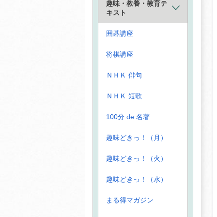
趣味・教養・教育テ
キスト
囲碁講座
将棋講座
ＮＨＫ 俳句
ＮＨＫ 短歌
100分 de 名著
趣味どきっ！（月）
趣味どきっ！（火）
趣味どきっ！（水）
まる得マガジン