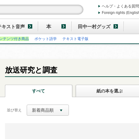
ヘルプ・よくある質問
Foreign rights (Englis
テキスト音声
本
田中一村グッズ
ンテンツ付き商品
ポケット語学
テキスト電子版
放送研究と調査
すべて
紙の本
を選ぶ
新着商品順
並び替え