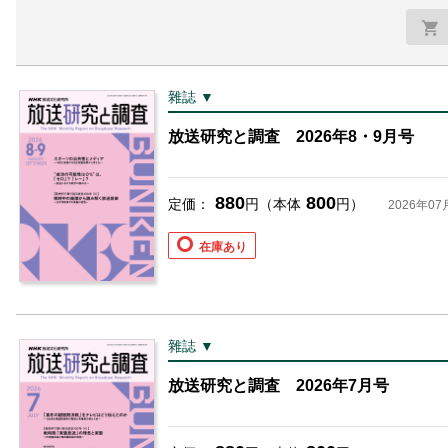
雜誌 ▼
放送研究と調査 2026年8・9月号
880
800
定価：
円（本体
円）
2026年07
在庫あり
雜誌 ▼
放送研究と調査 2026年7月号