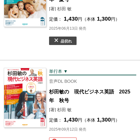
[著] 杉田 敏
1,430
1,300
定価：
円（本体
円）
2025年06月13日 発売
品切れ
単行本 ▼
音声DL BOOK
杉田敏の 現代ビジネス英語 2025
年 秋号
[著] 杉田 敏
1,430
1,300
定価：
円（本体
円）
2025年09月12日 発売