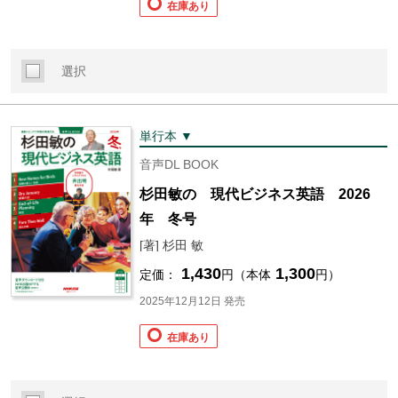
在庫あり
選択
単行本 ▼
音声DL BOOK
杉田敏の 現代ビジネス英語 2026
年 冬号
[著] 杉田 敏
1,430
1,300
定価：
円（本体
円）
2025年12月12日 発売
在庫あり