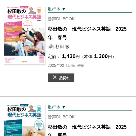
単行本 ▼
音声DL BOOK
杉田敏の 現代ビジネス英語 2025
年 春号
[著] 杉田 敏
1,430
1,300
定価：
円（本体
円）
2025年03月14日 発売
品切れ
単行本 ▼
音声DL BOOK
杉田敏の 現代ビジネス英語 2025
年 夏号