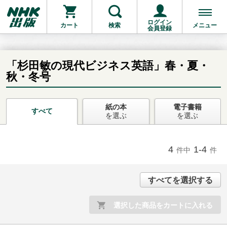
ログイン
カート
検索
メニュー
会員登録
「杉田敏の現代ビジネス英語」春・夏・
秋・冬号
お支払いに進む
紙の本
電子書籍
すべて
を選ぶ
を選ぶ
他にも商品を買う
4
1-4
件中
件
すべてを選択する
選択した商品をカートに入れる