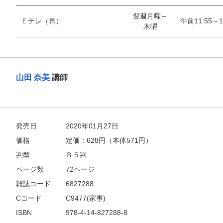
翌週月曜～
Ｅテレ（再）
午前11:55～1
木曜
山田 奈美
講師
発売日
2020年01月27日
価格
定価：
628
円（本体571円）
判型
Ｂ５判
ページ数
72ページ
雑誌コード
6827288
Cコード
C9477(家事)
ISBN
978-4-14-827288-8