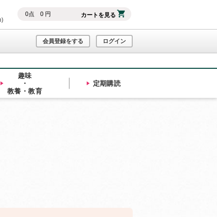
0
点
0
円
カートを見る
h)
会員登録をする
ログイン
趣味
・
定期購読
教養・教育