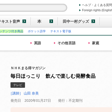
ヘルプ・よくある質問
Foreign rights (Englis
テキスト音声
本
田中一村グッズ
ンテンツ付き商品
ポケット語学
テキスト電子版
英語
その他
言語
家庭
ＮＨＫまる得マガジン
毎日ほっこり 飲んで楽しむ発酵食品
テレビ
［講師］ 山田 奈美
発売日 2020年01月27日
発行：不定期刊